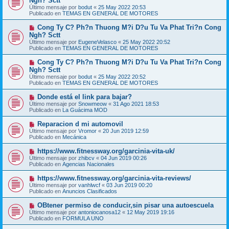
Ngh? Sctt
e
s
Último mensaje por
bodut
«
25 May 2022 20:53
v
a
Publicado en
TEMAS EN GENERAL DE MOTORES
o
j
m
e
N
Cong Ty C? Ph?n Thuong M?i D?u Tu Va Phat Tri?n Cong
e
u
Ngh? Sctt
n
e
s
Último mensaje por
EugeneVelasco
«
25 May 2022 20:52
v
a
Publicado en
TEMAS EN GENERAL DE MOTORES
o
j
m
e
N
Cong Ty C? Ph?n Thuong M?i D?u Tu Va Phat Tri?n Cong
e
u
Ngh? Sctt
n
e
s
Último mensaje por
bodut
«
25 May 2022 20:52
v
a
Publicado en
TEMAS EN GENERAL DE MOTORES
o
j
m
e
N
Donde está el link para bajar?
e
u
Último mensaje por
n
Snowmeow
«
31 Ago 2021 18:53
e
Publicado en
s
La Guácima MOD
v
a
o
j
N
Reparacion d mi automovil
m
e
u
Último mensaje por
Vromor
«
20 Jun 2019 12:59
e
e
Publicado en
Mecánica
n
v
s
o
N
https://www.fitnessway.org/garcinia-vita-uk/
a
m
u
j
Último mensaje por
zhibcv
«
04 Jun 2019 00:26
e
e
e
Publicado en
Agencias Nacionales
n
v
s
o
N
https://www.fitnessway.org/garcinia-vita-reviews/
a
m
u
j
Último mensaje por
vanhlwcf
«
03 Jun 2019 00:20
e
e
e
Publicado en
Anuncios Clasificados
n
v
s
o
N
OBtener permiso de conducir,sin pisar una autoescuela
a
m
u
j
Último mensaje por
antoniocanosa12
«
12 May 2019 19:16
e
e
e
Publicado en
FORMULA UNO
n
v
s
o