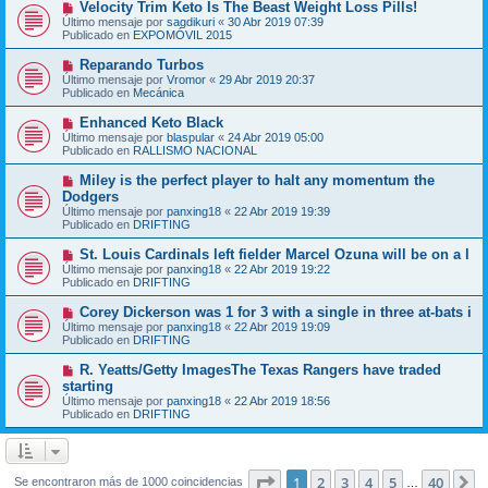
N
Velocity Trim Keto Is The Beast Weight Loss Pills!
a
m
u
j
Último mensaje por
sagdikuri
«
30 Abr 2019 07:39
e
e
e
Publicado en
EXPOMÓVIL 2015
n
v
s
o
N
Reparando Turbos
a
m
u
j
Último mensaje por
Vromor
«
29 Abr 2019 20:37
e
e
e
Publicado en
Mecánica
n
v
s
o
N
Enhanced Keto Black
a
m
u
j
Último mensaje por
blaspular
«
24 Abr 2019 05:00
e
e
e
Publicado en
RALLISMO NACIONAL
n
v
s
o
N
Miley is the perfect player to halt any momentum the
a
m
u
j
Dodgers
e
e
e
Último mensaje por
n
panxing18
«
22 Abr 2019 19:39
v
Publicado en
s
DRIFTING
o
a
m
j
N
St. Louis Cardinals left fielder Marcel Ozuna will be on a l
e
e
u
Último mensaje por
n
panxing18
«
22 Abr 2019 19:22
e
Publicado en
s
DRIFTING
v
a
o
j
N
Corey Dickerson was 1 for 3 with a single in three at-bats i
m
e
u
Último mensaje por
panxing18
«
22 Abr 2019 19:09
e
e
Publicado en
DRIFTING
n
v
s
o
N
R. Yeatts/Getty ImagesThe Texas Rangers have traded
a
m
u
j
starting
e
e
e
Último mensaje por
n
panxing18
«
22 Abr 2019 18:56
v
Publicado en
s
DRIFTING
o
a
m
j
e
e
n
s
Página
1
de
40
1
2
3
4
5
40
S
Se encontraron más de 1000 coincidencias
…
a