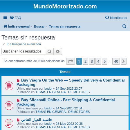
MundoMotorizado.com
FAQ
Identificarse
B
Índice general
Buscar
Temas sin respuesta
u
Temas sin respuesta
s
Ir a búsqueda avanzada
c
Buscar
Búsqueda avanzada
a
Página
1
de
40
1
2
3
4
5
40
S
Se encontraron más de 1000 coincidencias
r
…
Temas
N
Buy Viagra On the Web — Speedy Delivery & Confidential
u
Packaging
e
Último mensaje por
bodut
«
14 Sep 2025 23:07
v
Publicado en
TEMAS EN GENERAL DE MOTORES
o
m
N
Buy Sildenafil Online - Fast Shipping & Confidential
e
u
Packaging
n
e
s
Último mensaje por
bodut
«
14 Sep 2025 22:34
v
a
Publicado en
TEMAS EN GENERAL DE MOTORES
o
j
m
e
N
حاسبة الخيار الثنائي
e
u
Último mensaje por
n
bodut
«
28 May 2022 00:38
e
Publicado en
s
TEMAS EN GENERAL DE MOTORES
v