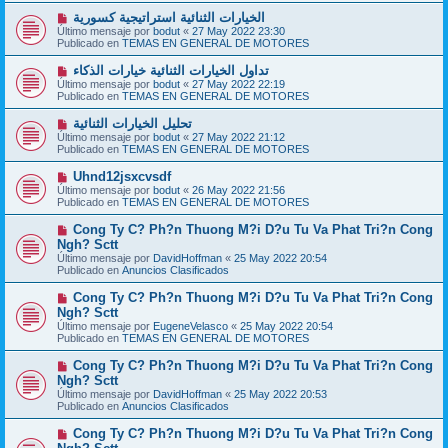
a
o
j
N
الخيارات الثنائية استراتيجية كسورية
m
e
u
Último mensaje por
bodut
«
27 May 2022 23:30
e
e
Publicado en
TEMAS EN GENERAL DE MOTORES
n
v
s
o
N
تداول الخيارات الثنائية خيارات الذكاء
a
m
u
j
Último mensaje por
bodut
«
27 May 2022 22:19
e
e
e
Publicado en
TEMAS EN GENERAL DE MOTORES
n
v
s
o
N
تحليل الخيارات الثنائية
a
m
u
j
Último mensaje por
bodut
«
27 May 2022 21:12
e
e
e
Publicado en
TEMAS EN GENERAL DE MOTORES
n
v
s
o
N
Uhnd12jsxcvsdf
a
m
u
j
Último mensaje por
bodut
«
26 May 2022 21:56
e
e
e
Publicado en
TEMAS EN GENERAL DE MOTORES
n
v
s
o
N
Cong Ty C? Ph?n Thuong M?i D?u Tu Va Phat Tri?n Cong
a
m
u
j
Ngh? Sctt
e
e
e
Último mensaje por
n
DavidHoffman
«
25 May 2022 20:54
v
Publicado en
s
Anuncios Clasificados
o
a
m
j
N
Cong Ty C? Ph?n Thuong M?i D?u Tu Va Phat Tri?n Cong
e
e
u
Ngh? Sctt
n
e
s
Último mensaje por
EugeneVelasco
«
25 May 2022 20:54
v
a
Publicado en
TEMAS EN GENERAL DE MOTORES
o
j
m
e
N
Cong Ty C? Ph?n Thuong M?i D?u Tu Va Phat Tri?n Cong
e
u
Ngh? Sctt
n
e
s
Último mensaje por
DavidHoffman
«
25 May 2022 20:53
v
a
Publicado en
Anuncios Clasificados
o
j
m
e
N
Cong Ty C? Ph?n Thuong M?i D?u Tu Va Phat Tri?n Cong
e
u
n