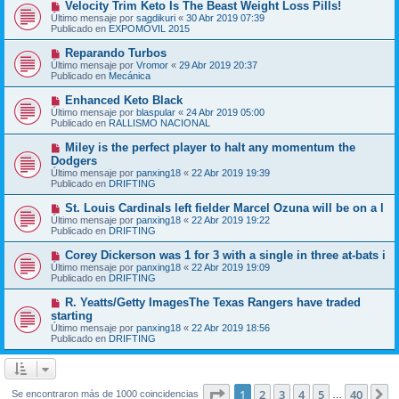
N
Velocity Trim Keto Is The Beast Weight Loss Pills!
a
m
u
j
Último mensaje por
sagdikuri
«
30 Abr 2019 07:39
e
e
e
Publicado en
EXPOMÓVIL 2015
n
v
s
o
N
Reparando Turbos
a
m
u
j
Último mensaje por
Vromor
«
29 Abr 2019 20:37
e
e
e
Publicado en
Mecánica
n
v
s
o
N
Enhanced Keto Black
a
m
u
j
Último mensaje por
blaspular
«
24 Abr 2019 05:00
e
e
e
Publicado en
RALLISMO NACIONAL
n
v
s
o
N
Miley is the perfect player to halt any momentum the
a
m
u
j
Dodgers
e
e
e
Último mensaje por
n
panxing18
«
22 Abr 2019 19:39
v
Publicado en
s
DRIFTING
o
a
m
j
N
St. Louis Cardinals left fielder Marcel Ozuna will be on a l
e
e
u
Último mensaje por
n
panxing18
«
22 Abr 2019 19:22
e
Publicado en
s
DRIFTING
v
a
o
j
N
Corey Dickerson was 1 for 3 with a single in three at-bats i
m
e
u
Último mensaje por
panxing18
«
22 Abr 2019 19:09
e
e
Publicado en
DRIFTING
n
v
s
o
N
R. Yeatts/Getty ImagesThe Texas Rangers have traded
a
m
u
j
starting
e
e
e
Último mensaje por
n
panxing18
«
22 Abr 2019 18:56
v
Publicado en
s
DRIFTING
o
a
m
j
e
e
n
s
Página
1
de
40
1
2
3
4
5
40
S
Se encontraron más de 1000 coincidencias
…
a