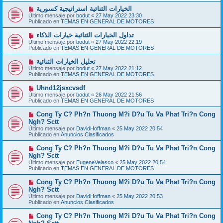
a
o
j
N
الخيارات الثنائية استراتيجية كسورية
m
e
u
Último mensaje por
bodut
«
27 May 2022 23:30
e
e
Publicado en
TEMAS EN GENERAL DE MOTORES
n
v
s
o
N
تداول الخيارات الثنائية خيارات الذكاء
a
m
u
j
Último mensaje por
bodut
«
27 May 2022 22:19
e
e
e
Publicado en
TEMAS EN GENERAL DE MOTORES
n
v
s
o
N
تحليل الخيارات الثنائية
a
m
u
j
Último mensaje por
bodut
«
27 May 2022 21:12
e
e
e
Publicado en
TEMAS EN GENERAL DE MOTORES
n
v
s
o
N
Uhnd12jsxcvsdf
a
m
u
j
Último mensaje por
bodut
«
26 May 2022 21:56
e
e
e
Publicado en
TEMAS EN GENERAL DE MOTORES
n
v
s
o
N
Cong Ty C? Ph?n Thuong M?i D?u Tu Va Phat Tri?n Cong
a
m
u
j
Ngh? Sctt
e
e
e
Último mensaje por
n
DavidHoffman
«
25 May 2022 20:54
v
Publicado en
s
Anuncios Clasificados
o
a
m
j
N
Cong Ty C? Ph?n Thuong M?i D?u Tu Va Phat Tri?n Cong
e
e
u
Ngh? Sctt
n
e
s
Último mensaje por
EugeneVelasco
«
25 May 2022 20:54
v
a
Publicado en
TEMAS EN GENERAL DE MOTORES
o
j
m
e
N
Cong Ty C? Ph?n Thuong M?i D?u Tu Va Phat Tri?n Cong
e
u
Ngh? Sctt
n
e
s
Último mensaje por
DavidHoffman
«
25 May 2022 20:53
v
a
Publicado en
Anuncios Clasificados
o
j
m
e
N
Cong Ty C? Ph?n Thuong M?i D?u Tu Va Phat Tri?n Cong
e
u
n