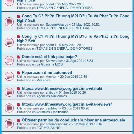
Ngh? Sctt
e
s
Último mensaje por
bodut
«
25 May 2022 20:53
v
a
Publicado en
TEMAS EN GENERAL DE MOTORES
o
j
m
e
N
Cong Ty C? Ph?n Thuong M?i D?u Tu Va Phat Tri?n Cong
e
u
Ngh? Sctt
n
e
s
Último mensaje por
EugeneVelasco
«
25 May 2022 20:52
v
a
Publicado en
TEMAS EN GENERAL DE MOTORES
o
j
m
e
N
Cong Ty C? Ph?n Thuong M?i D?u Tu Va Phat Tri?n Cong
e
u
Ngh? Sctt
n
e
s
Último mensaje por
bodut
«
25 May 2022 20:52
v
a
Publicado en
TEMAS EN GENERAL DE MOTORES
o
j
m
e
N
Donde está el link para bajar?
e
u
Último mensaje por
n
Snowmeow
«
31 Ago 2021 18:53
e
Publicado en
s
La Guácima MOD
v
a
o
j
N
Reparacion d mi automovil
m
e
u
Último mensaje por
Vromor
«
20 Jun 2019 12:59
e
e
Publicado en
Mecánica
n
v
s
o
N
https://www.fitnessway.org/garcinia-vita-uk/
a
m
u
j
Último mensaje por
zhibcv
«
04 Jun 2019 00:26
e
e
e
Publicado en
Agencias Nacionales
n
v
s
o
N
https://www.fitnessway.org/garcinia-vita-reviews/
a
m
u
j
Último mensaje por
vanhlwcf
«
03 Jun 2019 00:20
e
e
e
Publicado en
Anuncios Clasificados
n
v
s
o
N
OBtener permiso de conducir,sin pisar una autoescuela
a
m
u
j
Último mensaje por
antoniocanosa12
«
12 May 2019 19:16
e
e
e
Publicado en
FORMULA UNO
n
v
s
o