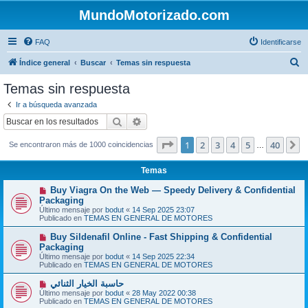
MundoMotorizado.com
FAQ
Identificarse
B
Índice general
Buscar
Temas sin respuesta
u
Temas sin respuesta
s
Ir a búsqueda avanzada
c
Buscar
Búsqueda avanzada
a
Página
1
de
40
1
2
3
4
5
40
S
Se encontraron más de 1000 coincidencias
r
…
Temas
N
Buy Viagra On the Web — Speedy Delivery & Confidential
u
Packaging
e
Último mensaje por
bodut
«
14 Sep 2025 23:07
v
Publicado en
TEMAS EN GENERAL DE MOTORES
o
m
N
Buy Sildenafil Online - Fast Shipping & Confidential
e
u
Packaging
n
e
s
Último mensaje por
bodut
«
14 Sep 2025 22:34
v
a
Publicado en
TEMAS EN GENERAL DE MOTORES
o
j
m
e
N
حاسبة الخيار الثنائي
e
u
Último mensaje por
n
bodut
«
28 May 2022 00:38
e
Publicado en
s
TEMAS EN GENERAL DE MOTORES
v