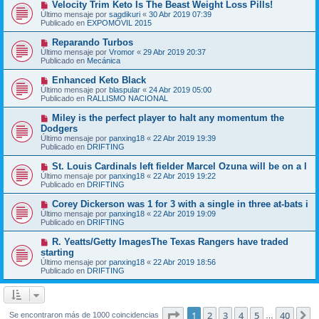
N
Velocity Trim Keto Is The Beast Weight Loss Pills!
a
m
u
j
Último mensaje por
sagdikuri
«
30 Abr 2019 07:39
e
e
e
Publicado en
EXPOMÓVIL 2015
n
v
s
o
N
Reparando Turbos
a
m
u
j
Último mensaje por
Vromor
«
29 Abr 2019 20:37
e
e
e
Publicado en
Mecánica
n
v
s
o
N
Enhanced Keto Black
a
m
u
j
Último mensaje por
blaspular
«
24 Abr 2019 05:00
e
e
e
Publicado en
RALLISMO NACIONAL
n
v
s
o
N
Miley is the perfect player to halt any momentum the
a
m
u
j
Dodgers
e
e
e
Último mensaje por
n
panxing18
«
22 Abr 2019 19:39
v
Publicado en
s
DRIFTING
o
a
m
j
N
St. Louis Cardinals left fielder Marcel Ozuna will be on a l
e
e
u
Último mensaje por
n
panxing18
«
22 Abr 2019 19:22
e
Publicado en
s
DRIFTING
v
a
o
j
N
Corey Dickerson was 1 for 3 with a single in three at-bats i
m
e
u
Último mensaje por
panxing18
«
22 Abr 2019 19:09
e
e
Publicado en
DRIFTING
n
v
s
o
N
R. Yeatts/Getty ImagesThe Texas Rangers have traded
a
m
u
j
starting
e
e
e
Último mensaje por
n
panxing18
«
22 Abr 2019 18:56
v
Publicado en
s
DRIFTING
o
a
m
j
e
e
n
s
Página
1
de
40
1
2
3
4
5
40
S
Se encontraron más de 1000 coincidencias
…
a