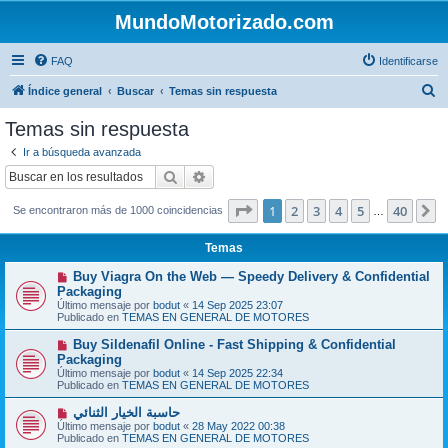
MundoMotorizado.com
FAQ
Identificarse
B
Índice general
Buscar
Temas sin respuesta
u
Temas sin respuesta
s
Ir a búsqueda avanzada
c
Buscar
Búsqueda avanzada
a
Página
1
de
40
1
2
3
4
5
40
S
Se encontraron más de 1000 coincidencias
r
…
Temas
N
Buy Viagra On the Web — Speedy Delivery & Confidential
u
Packaging
e
Último mensaje por
bodut
«
14 Sep 2025 23:07
v
Publicado en
TEMAS EN GENERAL DE MOTORES
o
m
N
Buy Sildenafil Online - Fast Shipping & Confidential
e
u
Packaging
n
e
s
Último mensaje por
bodut
«
14 Sep 2025 22:34
v
a
Publicado en
TEMAS EN GENERAL DE MOTORES
o
j
m
e
N
حاسبة الخيار الثنائي
e
u
Último mensaje por
n
bodut
«
28 May 2022 00:38
e
Publicado en
s
TEMAS EN GENERAL DE MOTORES
v