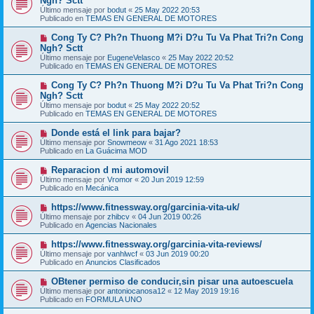
Ngh? Sctt
e
s
Último mensaje por
bodut
«
25 May 2022 20:53
v
a
Publicado en
TEMAS EN GENERAL DE MOTORES
o
j
m
e
N
Cong Ty C? Ph?n Thuong M?i D?u Tu Va Phat Tri?n Cong
e
u
Ngh? Sctt
n
e
s
Último mensaje por
EugeneVelasco
«
25 May 2022 20:52
v
a
Publicado en
TEMAS EN GENERAL DE MOTORES
o
j
m
e
N
Cong Ty C? Ph?n Thuong M?i D?u Tu Va Phat Tri?n Cong
e
u
Ngh? Sctt
n
e
s
Último mensaje por
bodut
«
25 May 2022 20:52
v
a
Publicado en
TEMAS EN GENERAL DE MOTORES
o
j
m
e
N
Donde está el link para bajar?
e
u
Último mensaje por
n
Snowmeow
«
31 Ago 2021 18:53
e
Publicado en
s
La Guácima MOD
v
a
o
j
N
Reparacion d mi automovil
m
e
u
Último mensaje por
Vromor
«
20 Jun 2019 12:59
e
e
Publicado en
Mecánica
n
v
s
o
N
https://www.fitnessway.org/garcinia-vita-uk/
a
m
u
j
Último mensaje por
zhibcv
«
04 Jun 2019 00:26
e
e
e
Publicado en
Agencias Nacionales
n
v
s
o
N
https://www.fitnessway.org/garcinia-vita-reviews/
a
m
u
j
Último mensaje por
vanhlwcf
«
03 Jun 2019 00:20
e
e
e
Publicado en
Anuncios Clasificados
n
v
s
o
N
OBtener permiso de conducir,sin pisar una autoescuela
a
m
u
j
Último mensaje por
antoniocanosa12
«
12 May 2019 19:16
e
e
e
Publicado en
FORMULA UNO
n
v
s
o