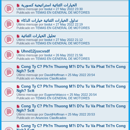
a
o
j
N
الخيارات الثنائية استراتيجية كسورية
m
e
u
Último mensaje por
bodut
«
27 May 2022 23:30
e
e
Publicado en
TEMAS EN GENERAL DE MOTORES
n
v
s
o
N
تداول الخيارات الثنائية خيارات الذكاء
a
m
u
j
Último mensaje por
bodut
«
27 May 2022 22:19
e
e
e
Publicado en
TEMAS EN GENERAL DE MOTORES
n
v
s
o
N
تحليل الخيارات الثنائية
a
m
u
j
Último mensaje por
bodut
«
27 May 2022 21:12
e
e
e
Publicado en
TEMAS EN GENERAL DE MOTORES
n
v
s
o
N
Uhnd12jsxcvsdf
a
m
u
j
Último mensaje por
bodut
«
26 May 2022 21:56
e
e
e
Publicado en
TEMAS EN GENERAL DE MOTORES
n
v
s
o
N
Cong Ty C? Ph?n Thuong M?i D?u Tu Va Phat Tri?n Cong
a
m
u
j
Ngh? Sctt
e
e
e
Último mensaje por
n
DavidHoffman
«
25 May 2022 20:54
v
Publicado en
s
Anuncios Clasificados
o
a
m
j
N
Cong Ty C? Ph?n Thuong M?i D?u Tu Va Phat Tri?n Cong
e
e
u
Ngh? Sctt
n
e
s
Último mensaje por
EugeneVelasco
«
25 May 2022 20:54
v
a
Publicado en
TEMAS EN GENERAL DE MOTORES
o
j
m
e
N
Cong Ty C? Ph?n Thuong M?i D?u Tu Va Phat Tri?n Cong
e
u
Ngh? Sctt
n
e
s
Último mensaje por
DavidHoffman
«
25 May 2022 20:53
v
a
Publicado en
Anuncios Clasificados
o
j
m
e
N
Cong Ty C? Ph?n Thuong M?i D?u Tu Va Phat Tri?n Cong
e
u
n