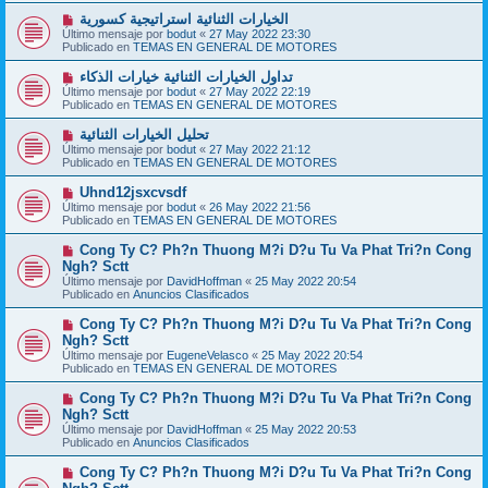
a
o
j
N
الخيارات الثنائية استراتيجية كسورية
m
e
u
Último mensaje por
bodut
«
27 May 2022 23:30
e
e
Publicado en
TEMAS EN GENERAL DE MOTORES
n
v
s
o
N
تداول الخيارات الثنائية خيارات الذكاء
a
m
u
j
Último mensaje por
bodut
«
27 May 2022 22:19
e
e
e
Publicado en
TEMAS EN GENERAL DE MOTORES
n
v
s
o
N
تحليل الخيارات الثنائية
a
m
u
j
Último mensaje por
bodut
«
27 May 2022 21:12
e
e
e
Publicado en
TEMAS EN GENERAL DE MOTORES
n
v
s
o
N
Uhnd12jsxcvsdf
a
m
u
j
Último mensaje por
bodut
«
26 May 2022 21:56
e
e
e
Publicado en
TEMAS EN GENERAL DE MOTORES
n
v
s
o
N
Cong Ty C? Ph?n Thuong M?i D?u Tu Va Phat Tri?n Cong
a
m
u
j
Ngh? Sctt
e
e
e
Último mensaje por
n
DavidHoffman
«
25 May 2022 20:54
v
Publicado en
s
Anuncios Clasificados
o
a
m
j
N
Cong Ty C? Ph?n Thuong M?i D?u Tu Va Phat Tri?n Cong
e
e
u
Ngh? Sctt
n
e
s
Último mensaje por
EugeneVelasco
«
25 May 2022 20:54
v
a
Publicado en
TEMAS EN GENERAL DE MOTORES
o
j
m
e
N
Cong Ty C? Ph?n Thuong M?i D?u Tu Va Phat Tri?n Cong
e
u
Ngh? Sctt
n
e
s
Último mensaje por
DavidHoffman
«
25 May 2022 20:53
v
a
Publicado en
Anuncios Clasificados
o
j
m
e
N
Cong Ty C? Ph?n Thuong M?i D?u Tu Va Phat Tri?n Cong
e
u
n