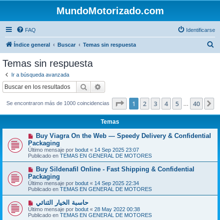
MundoMotorizado.com
FAQ
Identificarse
B
Índice general
Buscar
Temas sin respuesta
u
Temas sin respuesta
s
Ir a búsqueda avanzada
c
Buscar
Búsqueda avanzada
a
Página
1
de
40
1
2
3
4
5
40
S
Se encontraron más de 1000 coincidencias
r
…
Temas
N
Buy Viagra On the Web — Speedy Delivery & Confidential
u
Packaging
e
Último mensaje por
bodut
«
14 Sep 2025 23:07
v
Publicado en
TEMAS EN GENERAL DE MOTORES
o
m
N
Buy Sildenafil Online - Fast Shipping & Confidential
e
u
Packaging
n
e
s
Último mensaje por
bodut
«
14 Sep 2025 22:34
v
a
Publicado en
TEMAS EN GENERAL DE MOTORES
o
j
m
e
N
حاسبة الخيار الثنائي
e
u
Último mensaje por
n
bodut
«
28 May 2022 00:38
e
Publicado en
s
TEMAS EN GENERAL DE MOTORES
v