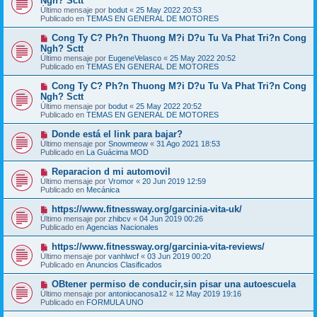
Ngh? Sctt
e
s
Último mensaje por
bodut
«
25 May 2022 20:53
v
a
Publicado en
TEMAS EN GENERAL DE MOTORES
o
j
m
e
N
Cong Ty C? Ph?n Thuong M?i D?u Tu Va Phat Tri?n Cong
e
u
Ngh? Sctt
n
e
s
Último mensaje por
EugeneVelasco
«
25 May 2022 20:52
v
a
Publicado en
TEMAS EN GENERAL DE MOTORES
o
j
m
e
N
Cong Ty C? Ph?n Thuong M?i D?u Tu Va Phat Tri?n Cong
e
u
Ngh? Sctt
n
e
s
Último mensaje por
bodut
«
25 May 2022 20:52
v
a
Publicado en
TEMAS EN GENERAL DE MOTORES
o
j
m
e
N
Donde está el link para bajar?
e
u
Último mensaje por
n
Snowmeow
«
31 Ago 2021 18:53
e
Publicado en
s
La Guácima MOD
v
a
o
j
N
Reparacion d mi automovil
m
e
u
Último mensaje por
Vromor
«
20 Jun 2019 12:59
e
e
Publicado en
Mecánica
n
v
s
o
N
https://www.fitnessway.org/garcinia-vita-uk/
a
m
u
j
Último mensaje por
zhibcv
«
04 Jun 2019 00:26
e
e
e
Publicado en
Agencias Nacionales
n
v
s
o
N
https://www.fitnessway.org/garcinia-vita-reviews/
a
m
u
j
Último mensaje por
vanhlwcf
«
03 Jun 2019 00:20
e
e
e
Publicado en
Anuncios Clasificados
n
v
s
o
N
OBtener permiso de conducir,sin pisar una autoescuela
a
m
u
j
Último mensaje por
antoniocanosa12
«
12 May 2019 19:16
e
e
e
Publicado en
FORMULA UNO
n
v
s
o