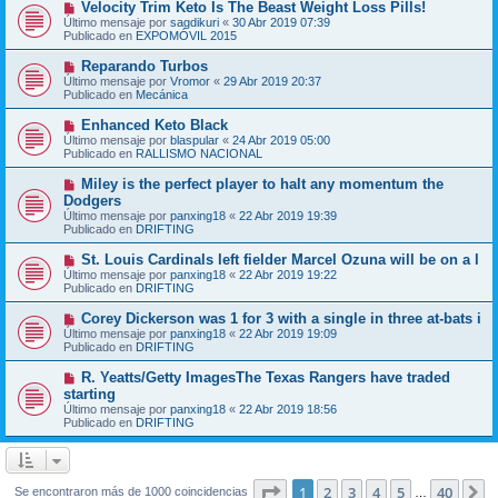
N
Velocity Trim Keto Is The Beast Weight Loss Pills!
a
m
u
j
Último mensaje por
sagdikuri
«
30 Abr 2019 07:39
e
e
e
Publicado en
EXPOMÓVIL 2015
n
v
s
o
N
Reparando Turbos
a
m
u
j
Último mensaje por
Vromor
«
29 Abr 2019 20:37
e
e
e
Publicado en
Mecánica
n
v
s
o
N
Enhanced Keto Black
a
m
u
j
Último mensaje por
blaspular
«
24 Abr 2019 05:00
e
e
e
Publicado en
RALLISMO NACIONAL
n
v
s
o
N
Miley is the perfect player to halt any momentum the
a
m
u
j
Dodgers
e
e
e
Último mensaje por
n
panxing18
«
22 Abr 2019 19:39
v
Publicado en
s
DRIFTING
o
a
m
j
N
St. Louis Cardinals left fielder Marcel Ozuna will be on a l
e
e
u
Último mensaje por
n
panxing18
«
22 Abr 2019 19:22
e
Publicado en
s
DRIFTING
v
a
o
j
N
Corey Dickerson was 1 for 3 with a single in three at-bats i
m
e
u
Último mensaje por
panxing18
«
22 Abr 2019 19:09
e
e
Publicado en
DRIFTING
n
v
s
o
N
R. Yeatts/Getty ImagesThe Texas Rangers have traded
a
m
u
j
starting
e
e
e
Último mensaje por
n
panxing18
«
22 Abr 2019 18:56
v
Publicado en
s
DRIFTING
o
a
m
j
e
e
n
s
Página
1
de
40
1
2
3
4
5
40
S
Se encontraron más de 1000 coincidencias
…
a