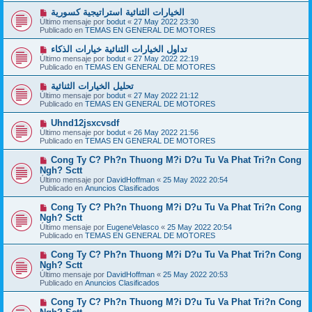
a
o
j
N
الخيارات الثنائية استراتيجية كسورية
m
e
u
Último mensaje por
bodut
«
27 May 2022 23:30
e
e
Publicado en
TEMAS EN GENERAL DE MOTORES
n
v
s
o
N
تداول الخيارات الثنائية خيارات الذكاء
a
m
u
j
Último mensaje por
bodut
«
27 May 2022 22:19
e
e
e
Publicado en
TEMAS EN GENERAL DE MOTORES
n
v
s
o
N
تحليل الخيارات الثنائية
a
m
u
j
Último mensaje por
bodut
«
27 May 2022 21:12
e
e
e
Publicado en
TEMAS EN GENERAL DE MOTORES
n
v
s
o
N
Uhnd12jsxcvsdf
a
m
u
j
Último mensaje por
bodut
«
26 May 2022 21:56
e
e
e
Publicado en
TEMAS EN GENERAL DE MOTORES
n
v
s
o
N
Cong Ty C? Ph?n Thuong M?i D?u Tu Va Phat Tri?n Cong
a
m
u
j
Ngh? Sctt
e
e
e
Último mensaje por
n
DavidHoffman
«
25 May 2022 20:54
v
Publicado en
s
Anuncios Clasificados
o
a
m
j
N
Cong Ty C? Ph?n Thuong M?i D?u Tu Va Phat Tri?n Cong
e
e
u
Ngh? Sctt
n
e
s
Último mensaje por
EugeneVelasco
«
25 May 2022 20:54
v
a
Publicado en
TEMAS EN GENERAL DE MOTORES
o
j
m
e
N
Cong Ty C? Ph?n Thuong M?i D?u Tu Va Phat Tri?n Cong
e
u
Ngh? Sctt
n
e
s
Último mensaje por
DavidHoffman
«
25 May 2022 20:53
v
a
Publicado en
Anuncios Clasificados
o
j
m
e
N
Cong Ty C? Ph?n Thuong M?i D?u Tu Va Phat Tri?n Cong
e
u
n