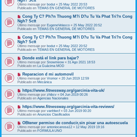
Ngh? Sctt
e
s
Último mensaje por
bodut
«
25 May 2022 20:53
v
a
Publicado en
TEMAS EN GENERAL DE MOTORES
o
j
m
e
N
Cong Ty C? Ph?n Thuong M?i D?u Tu Va Phat Tri?n Cong
e
u
Ngh? Sctt
n
e
s
Último mensaje por
EugeneVelasco
«
25 May 2022 20:52
v
a
Publicado en
TEMAS EN GENERAL DE MOTORES
o
j
m
e
N
Cong Ty C? Ph?n Thuong M?i D?u Tu Va Phat Tri?n Cong
e
u
Ngh? Sctt
n
e
s
Último mensaje por
bodut
«
25 May 2022 20:52
v
a
Publicado en
TEMAS EN GENERAL DE MOTORES
o
j
m
e
N
Donde está el link para bajar?
e
u
Último mensaje por
n
Snowmeow
«
31 Ago 2021 18:53
e
Publicado en
s
La Guácima MOD
v
a
o
j
N
Reparacion d mi automovil
m
e
u
Último mensaje por
Vromor
«
20 Jun 2019 12:59
e
e
Publicado en
Mecánica
n
v
s
o
N
https://www.fitnessway.org/garcinia-vita-uk/
a
m
u
j
Último mensaje por
zhibcv
«
04 Jun 2019 00:26
e
e
e
Publicado en
Agencias Nacionales
n
v
s
o
N
https://www.fitnessway.org/garcinia-vita-reviews/
a
m
u
j
Último mensaje por
vanhlwcf
«
03 Jun 2019 00:20
e
e
e
Publicado en
Anuncios Clasificados
n
v
s
o
N
OBtener permiso de conducir,sin pisar una autoescuela
a
m
u
j
Último mensaje por
antoniocanosa12
«
12 May 2019 19:16
e
e
e
Publicado en
FORMULA UNO
n
v
s
o