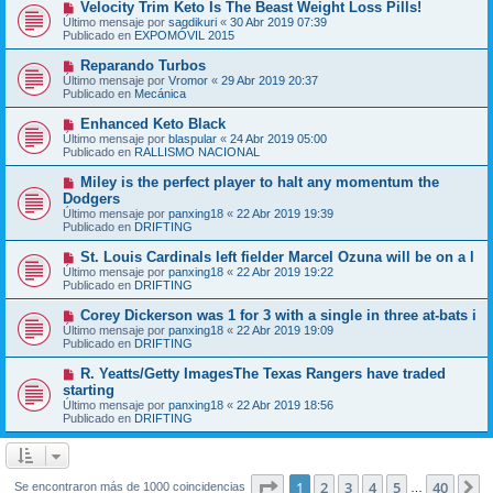
N
Velocity Trim Keto Is The Beast Weight Loss Pills!
a
m
u
j
Último mensaje por
sagdikuri
«
30 Abr 2019 07:39
e
e
e
Publicado en
EXPOMÓVIL 2015
n
v
s
o
N
Reparando Turbos
a
m
u
j
Último mensaje por
Vromor
«
29 Abr 2019 20:37
e
e
e
Publicado en
Mecánica
n
v
s
o
N
Enhanced Keto Black
a
m
u
j
Último mensaje por
blaspular
«
24 Abr 2019 05:00
e
e
e
Publicado en
RALLISMO NACIONAL
n
v
s
o
N
Miley is the perfect player to halt any momentum the
a
m
u
j
Dodgers
e
e
e
Último mensaje por
n
panxing18
«
22 Abr 2019 19:39
v
Publicado en
s
DRIFTING
o
a
m
j
N
St. Louis Cardinals left fielder Marcel Ozuna will be on a l
e
e
u
Último mensaje por
n
panxing18
«
22 Abr 2019 19:22
e
Publicado en
s
DRIFTING
v
a
o
j
N
Corey Dickerson was 1 for 3 with a single in three at-bats i
m
e
u
Último mensaje por
panxing18
«
22 Abr 2019 19:09
e
e
Publicado en
DRIFTING
n
v
s
o
N
R. Yeatts/Getty ImagesThe Texas Rangers have traded
a
m
u
j
starting
e
e
e
Último mensaje por
n
panxing18
«
22 Abr 2019 18:56
v
Publicado en
s
DRIFTING
o
a
m
j
e
e
n
s
Página
1
de
40
1
2
3
4
5
40
S
Se encontraron más de 1000 coincidencias
…
a