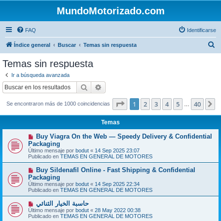
MundoMotorizado.com
FAQ
Identificarse
B
Índice general
Buscar
Temas sin respuesta
u
Temas sin respuesta
s
Ir a búsqueda avanzada
c
Buscar
Búsqueda avanzada
a
Página
1
de
40
1
2
3
4
5
40
S
Se encontraron más de 1000 coincidencias
r
…
Temas
N
Buy Viagra On the Web — Speedy Delivery & Confidential
u
Packaging
e
Último mensaje por
bodut
«
14 Sep 2025 23:07
v
Publicado en
TEMAS EN GENERAL DE MOTORES
o
m
N
Buy Sildenafil Online - Fast Shipping & Confidential
e
u
Packaging
n
e
s
Último mensaje por
bodut
«
14 Sep 2025 22:34
v
a
Publicado en
TEMAS EN GENERAL DE MOTORES
o
j
m
e
N
حاسبة الخيار الثنائي
e
u
Último mensaje por
n
bodut
«
28 May 2022 00:38
e
Publicado en
s
TEMAS EN GENERAL DE MOTORES
v