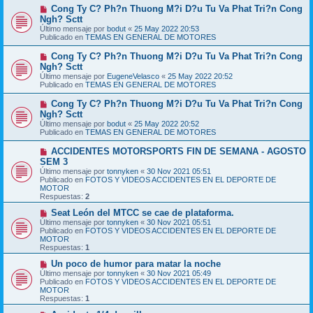
m
e
N
Cong Ty C? Ph?n Thuong M?i D?u Tu Va Phat Tri?n Cong
e
u
Ngh? Sctt
n
e
s
Último mensaje por
bodut
«
25 May 2022 20:53
v
a
Publicado en
TEMAS EN GENERAL DE MOTORES
o
j
m
e
N
Cong Ty C? Ph?n Thuong M?i D?u Tu Va Phat Tri?n Cong
e
u
Ngh? Sctt
n
e
s
Último mensaje por
EugeneVelasco
«
25 May 2022 20:52
v
a
Publicado en
TEMAS EN GENERAL DE MOTORES
o
j
m
e
N
Cong Ty C? Ph?n Thuong M?i D?u Tu Va Phat Tri?n Cong
e
u
Ngh? Sctt
n
e
s
Último mensaje por
bodut
«
25 May 2022 20:52
v
a
Publicado en
TEMAS EN GENERAL DE MOTORES
o
j
m
e
N
ACCIDENTES MOTORSPORTS FIN DE SEMANA - AGOSTO
e
u
SEM 3
n
e
s
Último mensaje por
tonnyken
«
30 Nov 2021 05:51
v
a
Publicado en
FOTOS Y VIDEOS ACCIDENTES EN EL DEPORTE DE
o
j
MOTOR
m
e
Respuestas:
2
e
n
N
Seat León del MTCC se cae de plataforma.
s
u
Último mensaje por
tonnyken
«
30 Nov 2021 05:51
a
e
Publicado en
FOTOS Y VIDEOS ACCIDENTES EN EL DEPORTE DE
j
v
MOTOR
e
o
Respuestas:
1
m
e
N
Un poco de humor para matar la noche
n
u
Último mensaje por
tonnyken
«
30 Nov 2021 05:49
s
e
Publicado en
FOTOS Y VIDEOS ACCIDENTES EN EL DEPORTE DE
a
v
MOTOR
j
o
Respuestas:
1
e
m
e
N