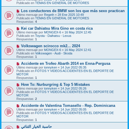
v
a
Publicado en
TEMAS EN GENERAL DE MOTORES
o
j
m
e
N
Los conductores de BMW son los que más sexo practican
e
u
Último mensaje por
n
Regeth
«
28 Ene 2025 10:49
e
Publicado en
s
TEMAS EN GENERAL DE MOTORES
v
Respuestas:
a
4
o
j
m
N
Kei car Dahiatsu Mira Gino en costa rica
e
e
u
Último mensaje por
MONGEX-6
«
16 May 2024 12:45
n
e
Publicado en
Toyota - Daihatsu - Lexus
s
v
Respuestas:
1
a
o
j
m
N
Volkswagen scirocco mk2... 2024
e
e
u
Último mensaje por
MONGEX-6
«
16 May 2024 12:41
n
e
Publicado en
Volkswagen - Audi - Skoda
s
v
Respuestas:
1
a
o
j
m
N
Accidente en Trofeo Abarth 2014 en Enna-Pergusa
e
e
u
Último mensaje por
tonnyken
«
14 Jun 2022 05:35
n
e
Publicado en
FOTOS Y VIDEOS ACCIDENTES EN EL DEPORTE DE
s
v
MOTOR
a
o
Respuestas:
1
j
m
e
e
N
How To: Nurburgring & Top 5 Mistakes
n
u
Último mensaje por
tonnyken
«
14 Jun 2022 05:26
s
e
Publicado en
FOTOS Y VIDEOS ACCIDENTES EN EL DEPORTE DE
a
v
MOTOR
j
o
Respuestas:
2
e
m
e
N
Accidente de Valentina Tomasello - Rep. Dominicana
n
u
Último mensaje por
tonnyken
«
14 Jun 2022 05:05
s
e
Publicado en
FOTOS Y VIDEOS ACCIDENTES EN EL DEPORTE DE
a
v
MOTOR
j
o
Respuestas:
1
e
m
e
N
حاسبة الخيار الثنائي
n