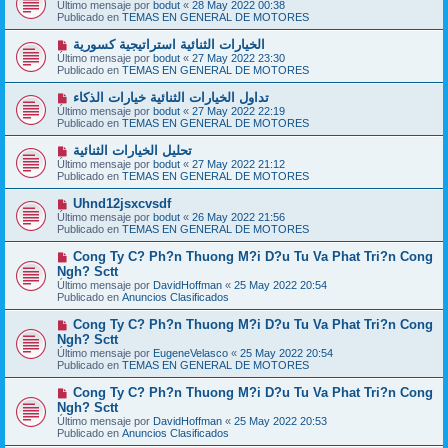
u
Último mensaje por
bodut
«
28 May 2022 00:38
s
e
Publicado en
TEMAS EN GENERAL DE MOTORES
a
v
j
o
N
الخيارات الثنائية استراتيجية كسورية
e
m
u
Último mensaje por
bodut
«
27 May 2022 23:30
e
e
Publicado en
TEMAS EN GENERAL DE MOTORES
n
v
s
o
N
تداول الخيارات الثنائية خيارات الذكاء
a
m
u
j
Último mensaje por
bodut
«
27 May 2022 22:19
e
e
e
Publicado en
TEMAS EN GENERAL DE MOTORES
n
v
s
o
N
تحليل الخيارات الثنائية
a
m
u
j
Último mensaje por
bodut
«
27 May 2022 21:12
e
e
e
Publicado en
TEMAS EN GENERAL DE MOTORES
n
v
s
o
N
Uhnd12jsxcvsdf
a
m
u
j
Último mensaje por
bodut
«
26 May 2022 21:56
e
e
e
Publicado en
TEMAS EN GENERAL DE MOTORES
n
v
s
o
N
Cong Ty C? Ph?n Thuong M?i D?u Tu Va Phat Tri?n Cong
a
m
u
j
Ngh? Sctt
e
e
e
Último mensaje por
n
DavidHoffman
«
25 May 2022 20:54
v
Publicado en
s
Anuncios Clasificados
o
a
m
j
N
Cong Ty C? Ph?n Thuong M?i D?u Tu Va Phat Tri?n Cong
e
e
u
Ngh? Sctt
n
e
s
Último mensaje por
EugeneVelasco
«
25 May 2022 20:54
v
a
Publicado en
TEMAS EN GENERAL DE MOTORES
o
j
m
e
N
Cong Ty C? Ph?n Thuong M?i D?u Tu Va Phat Tri?n Cong
e
u
Ngh? Sctt
n
e
s
Último mensaje por
DavidHoffman
«
25 May 2022 20:53
v
a
Publicado en
Anuncios Clasificados
o
j