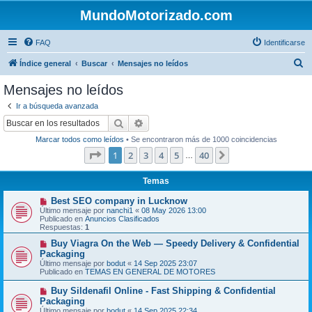
MundoMotorizado.com
FAQ
Identificarse
B
Índice general
Buscar
Mensajes no leídos
u
Mensajes no leídos
s
Ir a búsqueda avanzada
c
Buscar
Búsqueda avanzada
a
Marcar todos como leídos
• Se encontraron más de 1000 coincidencias
r
Página
1
de
40
1
2
3
4
5
40
Siguiente
…
Temas
N
Best SEO company in Lucknow
u
Último mensaje por
nanchi1
«
08 May 2026 13:00
e
Publicado en
Anuncios Clasificados
v
Respuestas:
1
o
m
N
Buy Viagra On the Web — Speedy Delivery & Confidential
e
u
Packaging
n
e
Último mensaje por
bodut
«
14 Sep 2025 23:07
s
v
Publicado en
TEMAS EN GENERAL DE MOTORES
a
o
j
m
N
Buy Sildenafil Online - Fast Shipping & Confidential
e
e
u
Packaging
n
e
s
Último mensaje por
bodut
«
14 Sep 2025 22:34