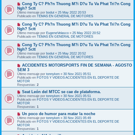
m
e
N
Cong Ty C? Ph?n Thuong M?i D?u Tu Va Phat Tri?n Cong
e
u
Ngh? Sctt
n
e
s
Último mensaje por
bodut
«
25 May 2022 20:53
v
a
Publicado en
TEMAS EN GENERAL DE MOTORES
o
j
m
e
N
Cong Ty C? Ph?n Thuong M?i D?u Tu Va Phat Tri?n Cong
e
u
Ngh? Sctt
n
e
s
Último mensaje por
EugeneVelasco
«
25 May 2022 20:52
v
a
Publicado en
TEMAS EN GENERAL DE MOTORES
o
j
m
e
N
Cong Ty C? Ph?n Thuong M?i D?u Tu Va Phat Tri?n Cong
e
u
Ngh? Sctt
n
e
s
Último mensaje por
bodut
«
25 May 2022 20:52
v
a
Publicado en
TEMAS EN GENERAL DE MOTORES
o
j
m
e
N
ACCIDENTES MOTORSPORTS FIN DE SEMANA - AGOSTO
e
u
SEM 3
n
e
s
Último mensaje por
tonnyken
«
30 Nov 2021 05:51
v
a
Publicado en
FOTOS Y VIDEOS ACCIDENTES EN EL DEPORTE DE
o
j
MOTOR
m
e
Respuestas:
2
e
n
N
Seat León del MTCC se cae de plataforma.
s
u
Último mensaje por
tonnyken
«
30 Nov 2021 05:51
a
e
Publicado en
FOTOS Y VIDEOS ACCIDENTES EN EL DEPORTE DE
j
v
MOTOR
e
o
Respuestas:
1
m
e
N
Un poco de humor para matar la noche
n
u
Último mensaje por
tonnyken
«
30 Nov 2021 05:49
s
e
Publicado en
FOTOS Y VIDEOS ACCIDENTES EN EL DEPORTE DE
a
v
MOTOR
j
o
Respuestas:
1
e
m
e
N