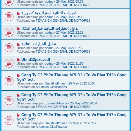
u
Último mensaje por
bodut
«
28 May 2022 00:38
s
e
Publicado en
TEMAS EN GENERAL DE MOTORES
a
v
j
o
N
الخيارات الثنائية استراتيجية كسورية
e
m
u
Último mensaje por
bodut
«
27 May 2022 23:30
e
e
Publicado en
TEMAS EN GENERAL DE MOTORES
n
v
s
o
N
تداول الخيارات الثنائية خيارات الذكاء
a
m
u
j
Último mensaje por
bodut
«
27 May 2022 22:19
e
e
e
Publicado en
TEMAS EN GENERAL DE MOTORES
n
v
s
o
N
تحليل الخيارات الثنائية
a
m
u
j
Último mensaje por
bodut
«
27 May 2022 21:12
e
e
e
Publicado en
TEMAS EN GENERAL DE MOTORES
n
v
s
o
N
Uhnd12jsxcvsdf
a
m
u
j
Último mensaje por
bodut
«
26 May 2022 21:56
e
e
e
Publicado en
TEMAS EN GENERAL DE MOTORES
n
v
s
o
N
Cong Ty C? Ph?n Thuong M?i D?u Tu Va Phat Tri?n Cong
a
m
u
j
Ngh? Sctt
e
e
e
Último mensaje por
n
DavidHoffman
«
25 May 2022 20:54
v
Publicado en
s
Anuncios Clasificados
o
a
m
j
N
Cong Ty C? Ph?n Thuong M?i D?u Tu Va Phat Tri?n Cong
e
e
u
Ngh? Sctt
n
e
s
Último mensaje por
EugeneVelasco
«
25 May 2022 20:54
v
a
Publicado en
TEMAS EN GENERAL DE MOTORES
o
j
m
e
N
Cong Ty C? Ph?n Thuong M?i D?u Tu Va Phat Tri?n Cong
e
u
Ngh? Sctt
n
e
s
Último mensaje por
DavidHoffman
«
25 May 2022 20:53
v
a
Publicado en
Anuncios Clasificados
o
j