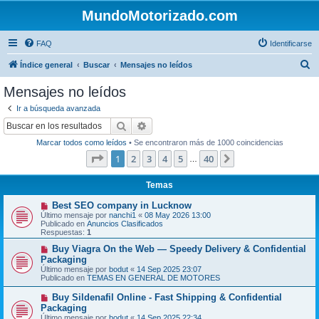
MundoMotorizado.com
FAQ
Identificarse
B
Índice general
Buscar
Mensajes no leídos
u
Mensajes no leídos
s
Ir a búsqueda avanzada
c
Buscar
Búsqueda avanzada
a
Marcar todos como leídos
• Se encontraron más de 1000 coincidencias
r
Página
1
de
40
1
2
3
4
5
40
Siguiente
…
Temas
N
Best SEO company in Lucknow
u
Último mensaje por
nanchi1
«
08 May 2026 13:00
e
Publicado en
Anuncios Clasificados
v
Respuestas:
1
o
m
N
Buy Viagra On the Web — Speedy Delivery & Confidential
e
u
Packaging
n
e
Último mensaje por
bodut
«
14 Sep 2025 23:07
s
v
Publicado en
TEMAS EN GENERAL DE MOTORES
a
o
j
m
N
Buy Sildenafil Online - Fast Shipping & Confidential
e
e
u
Packaging
n
e
s
Último mensaje por
bodut
«
14 Sep 2025 22:34