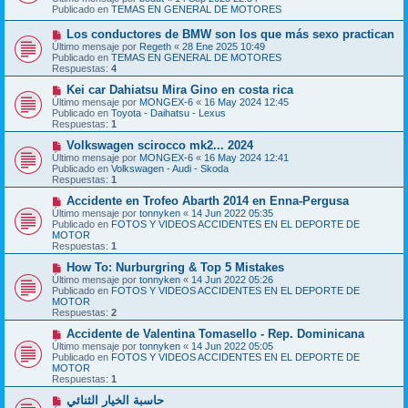
v
a
Publicado en
TEMAS EN GENERAL DE MOTORES
o
j
m
e
N
Los conductores de BMW son los que más sexo practican
e
u
Último mensaje por
n
Regeth
«
28 Ene 2025 10:49
e
Publicado en
s
TEMAS EN GENERAL DE MOTORES
v
Respuestas:
a
4
o
j
m
N
Kei car Dahiatsu Mira Gino en costa rica
e
e
u
Último mensaje por
MONGEX-6
«
16 May 2024 12:45
n
e
Publicado en
Toyota - Daihatsu - Lexus
s
v
Respuestas:
1
a
o
j
m
N
Volkswagen scirocco mk2... 2024
e
e
u
Último mensaje por
MONGEX-6
«
16 May 2024 12:41
n
e
Publicado en
Volkswagen - Audi - Skoda
s
v
Respuestas:
1
a
o
j
m
N
Accidente en Trofeo Abarth 2014 en Enna-Pergusa
e
e
u
Último mensaje por
tonnyken
«
14 Jun 2022 05:35
n
e
Publicado en
FOTOS Y VIDEOS ACCIDENTES EN EL DEPORTE DE
s
v
MOTOR
a
o
Respuestas:
1
j
m
e
e
N
How To: Nurburgring & Top 5 Mistakes
n
u
Último mensaje por
tonnyken
«
14 Jun 2022 05:26
s
e
Publicado en
FOTOS Y VIDEOS ACCIDENTES EN EL DEPORTE DE
a
v
MOTOR
j
o
Respuestas:
2
e
m
e
N
Accidente de Valentina Tomasello - Rep. Dominicana
n
u
Último mensaje por
tonnyken
«
14 Jun 2022 05:05
s
e
Publicado en
FOTOS Y VIDEOS ACCIDENTES EN EL DEPORTE DE
a
v
MOTOR
j
o
Respuestas:
1
e
m
e
N
حاسبة الخيار الثنائي
n