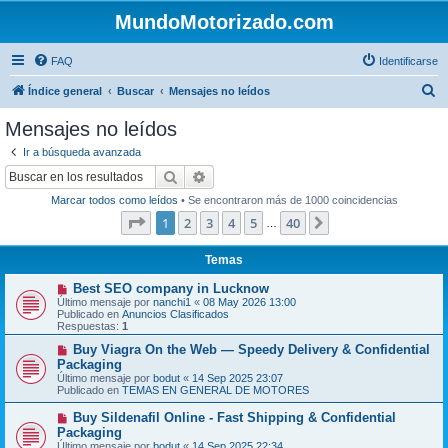
MundoMotorizado.com
FAQ
Identificarse
B
Índice general
Buscar
Mensajes no leídos
u
Mensajes no leídos
s
Ir a búsqueda avanzada
c
Buscar
Búsqueda avanzada
a
Marcar todos como leídos
• Se encontraron más de 1000 coincidencias
r
Página
1
de
40
1
2
3
4
5
40
Siguiente
…
Temas
N
Best SEO company in Lucknow
u
Último mensaje por
nanchi1
«
08 May 2026 13:00
e
Publicado en
Anuncios Clasificados
v
Respuestas:
1
o
m
N
Buy Viagra On the Web — Speedy Delivery & Confidential
e
u
Packaging
n
e
Último mensaje por
bodut
«
14 Sep 2025 23:07
s
v
Publicado en
TEMAS EN GENERAL DE MOTORES
a
o
j
m
N
Buy Sildenafil Online - Fast Shipping & Confidential
e
e
u
Packaging
n
e
s
Último mensaje por
bodut
«
14 Sep 2025 22:34