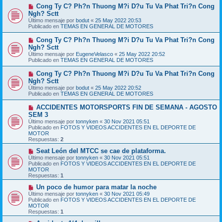
m
e
N
Cong Ty C? Ph?n Thuong M?i D?u Tu Va Phat Tri?n Cong
e
u
Ngh? Sctt
n
e
s
Último mensaje por
bodut
«
25 May 2022 20:53
v
a
Publicado en
TEMAS EN GENERAL DE MOTORES
o
j
m
e
N
Cong Ty C? Ph?n Thuong M?i D?u Tu Va Phat Tri?n Cong
e
u
Ngh? Sctt
n
e
s
Último mensaje por
EugeneVelasco
«
25 May 2022 20:52
v
a
Publicado en
TEMAS EN GENERAL DE MOTORES
o
j
m
e
N
Cong Ty C? Ph?n Thuong M?i D?u Tu Va Phat Tri?n Cong
e
u
Ngh? Sctt
n
e
s
Último mensaje por
bodut
«
25 May 2022 20:52
v
a
Publicado en
TEMAS EN GENERAL DE MOTORES
o
j
m
e
N
ACCIDENTES MOTORSPORTS FIN DE SEMANA - AGOSTO
e
u
SEM 3
n
e
s
Último mensaje por
tonnyken
«
30 Nov 2021 05:51
v
a
Publicado en
FOTOS Y VIDEOS ACCIDENTES EN EL DEPORTE DE
o
j
MOTOR
m
e
Respuestas:
2
e
n
N
Seat León del MTCC se cae de plataforma.
s
u
Último mensaje por
tonnyken
«
30 Nov 2021 05:51
a
e
Publicado en
FOTOS Y VIDEOS ACCIDENTES EN EL DEPORTE DE
j
v
MOTOR
e
o
Respuestas:
1
m
e
N
Un poco de humor para matar la noche
n
u
Último mensaje por
tonnyken
«
30 Nov 2021 05:49
s
e
Publicado en
FOTOS Y VIDEOS ACCIDENTES EN EL DEPORTE DE
a
v
MOTOR
j
o
Respuestas:
1
e
m
e
N