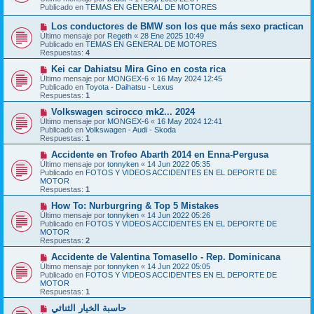
v
a
Publicado en
TEMAS EN GENERAL DE MOTORES
o
j
m
e
N
Los conductores de BMW son los que más sexo practican
e
u
Último mensaje por
n
Regeth
«
28 Ene 2025 10:49
e
Publicado en
s
TEMAS EN GENERAL DE MOTORES
v
Respuestas:
a
4
o
j
m
N
Kei car Dahiatsu Mira Gino en costa rica
e
e
u
Último mensaje por
MONGEX-6
«
16 May 2024 12:45
n
e
Publicado en
Toyota - Daihatsu - Lexus
s
v
Respuestas:
1
a
o
j
m
N
Volkswagen scirocco mk2... 2024
e
e
u
Último mensaje por
MONGEX-6
«
16 May 2024 12:41
n
e
Publicado en
Volkswagen - Audi - Skoda
s
v
Respuestas:
1
a
o
j
m
N
Accidente en Trofeo Abarth 2014 en Enna-Pergusa
e
e
u
Último mensaje por
tonnyken
«
14 Jun 2022 05:35
n
e
Publicado en
FOTOS Y VIDEOS ACCIDENTES EN EL DEPORTE DE
s
v
MOTOR
a
o
Respuestas:
1
j
m
e
e
N
How To: Nurburgring & Top 5 Mistakes
n
u
Último mensaje por
tonnyken
«
14 Jun 2022 05:26
s
e
Publicado en
FOTOS Y VIDEOS ACCIDENTES EN EL DEPORTE DE
a
v
MOTOR
j
o
Respuestas:
2
e
m
e
N
Accidente de Valentina Tomasello - Rep. Dominicana
n
u
Último mensaje por
tonnyken
«
14 Jun 2022 05:05
s
e
Publicado en
FOTOS Y VIDEOS ACCIDENTES EN EL DEPORTE DE
a
v
MOTOR
j
o
Respuestas:
1
e
m
e
N
حاسبة الخيار الثنائي
n