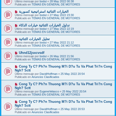
u
Último mensaje por
bodut
«
28 May 2022 00:38
s
e
Publicado en
TEMAS EN GENERAL DE MOTORES
a
v
j
o
N
الخيارات الثنائية استراتيجية كسورية
e
m
u
Último mensaje por
bodut
«
27 May 2022 23:30
e
e
Publicado en
TEMAS EN GENERAL DE MOTORES
n
v
s
o
N
تداول الخيارات الثنائية خيارات الذكاء
a
m
u
j
Último mensaje por
bodut
«
27 May 2022 22:19
e
e
e
Publicado en
TEMAS EN GENERAL DE MOTORES
n
v
s
o
N
تحليل الخيارات الثنائية
a
m
u
j
Último mensaje por
bodut
«
27 May 2022 21:12
e
e
e
Publicado en
TEMAS EN GENERAL DE MOTORES
n
v
s
o
N
Uhnd12jsxcvsdf
a
m
u
j
Último mensaje por
bodut
«
26 May 2022 21:56
e
e
e
Publicado en
TEMAS EN GENERAL DE MOTORES
n
v
s
o
N
Cong Ty C? Ph?n Thuong M?i D?u Tu Va Phat Tri?n Cong
a
m
u
j
Ngh? Sctt
e
e
e
Último mensaje por
n
DavidHoffman
«
25 May 2022 20:54
v
Publicado en
s
Anuncios Clasificados
o
a
m
j
N
Cong Ty C? Ph?n Thuong M?i D?u Tu Va Phat Tri?n Cong
e
e
u
Ngh? Sctt
n
e
s
Último mensaje por
EugeneVelasco
«
25 May 2022 20:54
v
a
Publicado en
TEMAS EN GENERAL DE MOTORES
o
j
m
e
N
Cong Ty C? Ph?n Thuong M?i D?u Tu Va Phat Tri?n Cong
e
u
Ngh? Sctt
n
e
s
Último mensaje por
DavidHoffman
«
25 May 2022 20:53
v
a
Publicado en
Anuncios Clasificados
o
j