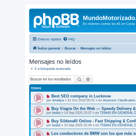
MundoMotorizado
En motores somos los #1 en Costa Ri
Enlaces rápidos
FAQ
Índice general
Buscar
Mensajes no leídos
Mensajes no leídos
Ir a búsqueda avanzada
Buscar
Búsqueda avanzada
TEMAS
N
Best SEO company in Lucknow
u
por
Ameliya
»
31 Oct 2018 00:32
» en
Anuncios Clasificados
e
v
N
Buy Viagra On the Web — Speedy Delivery &
o
u
por
bodut
»
14 Sep 2025 23:07
» en
TEMAS EN GENERAL 
m
e
e
v
N
Buy Sildenafil Online - Fast Shipping & Conf
n
o
u
s
por
bodut
»
14 Sep 2025 22:34
» en
TEMAS EN GENERAL 
m
e
a
e
v
j
N
Los conductores de BMW son los que más se
n
o
e