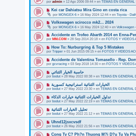
u
s
por
admin
»
12 Ago 2006 09:44
» en
TEMAS EN GENERAL
m
e
a
e
v
j
N
Kei car Dahiatsu Mira Gino en costa rica
n
o
e
u
s
por
MONGEX-6
»
16 May 2024 12:44
» en
Toyota - Dai
m
e
a
e
v
j
N
Volkswagen scirocco mk2... 2024
n
o
e
u
s
por
MONGEX-6
»
16 May 2024 12:40
» en
Volkswagen -
m
e
a
e
v
j
N
Accidente en Trofeo Abarth 2014 en Enna-Pe
n
o
e
u
s
por
MM.COM
»
28 Sep 2014 20:18
» en
FOTOS Y VIDEOS
m
e
a
e
v
j
N
How To: Nurburgring & Top 5 Mistakes
n
o
e
u
s
por
Tripper
»
01 Jun 2015 09:15
» en
FOTOS Y VIDEOS A
m
e
a
e
v
j
N
Accidente de Valentina Tomasello - Rep. Do
n
o
e
u
s
por
gcvracing
»
03 Sep 2018 14:30
» en
FOTOS Y VIDEOS
m
e
a
e
v
j
N
حاسبة الخيار الثنائي
n
o
e
u
s
por
bodut
»
28 May 2022 00:38
» en
TEMAS EN GENERAL
m
e
a
e
v
j
N
الخيارات الثنائية استراتيجية كسورية
n
o
e
u
s
por
bodut
»
27 May 2022 23:30
» en
TEMAS EN GENERAL
m
e
a
e
v
j
N
تداول الخيارات الثنائية خيارات الذكاء
n
o
e
u
s
por
bodut
»
27 May 2022 22:19
» en
TEMAS EN GENERAL
m
e
a
e
v
j
N
تحليل الخيارات الثنائية
n
o
e
u
s
por
bodut
»
27 May 2022 21:12
» en
TEMAS EN GENERAL
m
e
a
e
v
j
N
Uhnd12jsxcvsdf
n
o
e
u
s
por
bodut
»
26 May 2022 21:56
» en
TEMAS EN GENERAL
m
e
a
e
v
j
N
Cong Ty C? Ph?n Thuong M?i D?u Tu Va Pha
n
o