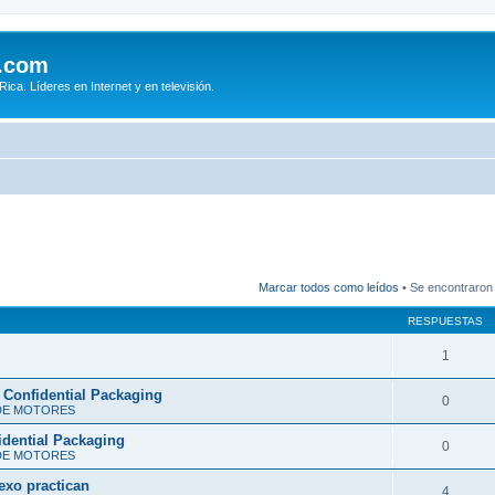
.com
ca. Líderes en Internet y en televisión.
Marcar todos como leídos
• Se encontraron
RESPUESTAS
1
 Confidential Packaging
0
DE MOTORES
idential Packaging
0
DE MOTORES
xo practican
4