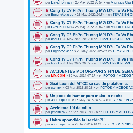
e
u
s
por
DavidHoffman
»
25 May 2022 20:54
» en
Anuncios Clasi
m
e
a
e
v
j
N
Cong Ty C? Ph?n Thuong M?i D?u Tu Va Pha
n
o
e
u
s
por
EugeneVelasco
»
25 May 2022 20:54
» en
TEMAS EN 
m
e
a
e
v
j
N
Cong Ty C? Ph?n Thuong M?i D?u Tu Va Pha
n
o
e
u
s
por
DavidHoffman
»
25 May 2022 20:53
» en
Anuncios Clasi
m
e
a
e
v
j
N
Cong Ty C? Ph?n Thuong M?i D?u Tu Va Pha
n
o
e
u
s
por
bodut
»
25 May 2022 20:53
» en
TEMAS EN GENERAL
m
e
a
e
v
j
N
Cong Ty C? Ph?n Thuong M?i D?u Tu Va Pha
n
o
e
u
s
por
EugeneVelasco
»
25 May 2022 20:52
» en
TEMAS EN 
m
e
a
e
v
j
N
Cong Ty C? Ph?n Thuong M?i D?u Tu Va Pha
n
o
e
u
s
por
bodut
»
25 May 2022 20:52
» en
TEMAS EN GENERAL
m
e
a
e
v
j
N
ACCIDENTES MOTORSPORTS FIN DE SEMA
n
o
e
u
s
por
MM.COM
»
23 Ago 2014 07:17
» en
FOTOS Y VIDEOS 
m
e
a
e
v
j
N
Seat León del MTCC se cae de plataforma.
n
o
e
u
s
por
sammy
»
03 Mar 2015 20:28
» en
FOTOS Y VIDEOS A
m
e
a
e
v
j
N
Un poco de humor para matar la noche
n
o
e
u
s
por
andresquebre
»
13 May 2015 20:32
» en
FOTOS Y VID
m
e
a
e
v
j
N
Accidente 1/4 de milla
n
o
e
u
s
por
pmontero
»
27 Sep 2014 19:12
» en
FOTOS Y VIDEOS 
m
e
a
e
v
j
N
Habrá aprendido la lección?!!
n
o
e
u
s
por
andresquebre
»
22 Jun 2014 10:21
» en
FOTOS Y VID
m
e
a
e
v
j
n