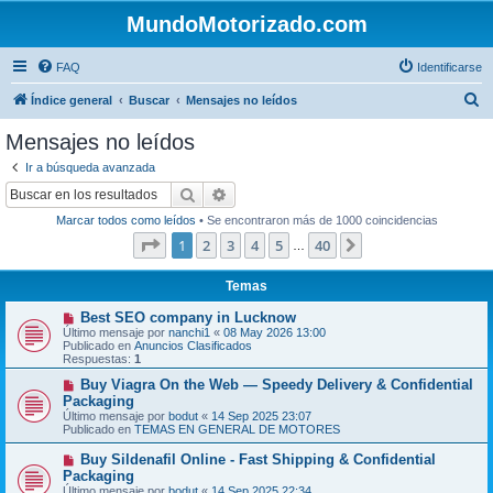
MundoMotorizado.com
FAQ
Identificarse
B
Índice general
Buscar
Mensajes no leídos
u
Mensajes no leídos
s
Ir a búsqueda avanzada
c
Buscar
Búsqueda avanzada
a
Marcar todos como leídos
• Se encontraron más de 1000 coincidencias
r
Página
1
de
40
1
2
3
4
5
40
Siguiente
…
Temas
N
Best SEO company in Lucknow
u
Último mensaje por
nanchi1
«
08 May 2026 13:00
e
Publicado en
Anuncios Clasificados
v
Respuestas:
1
o
m
N
Buy Viagra On the Web — Speedy Delivery & Confidential
e
u
Packaging
n
e
Último mensaje por
bodut
«
14 Sep 2025 23:07
s
v
Publicado en
TEMAS EN GENERAL DE MOTORES
a
o
j
m
N
Buy Sildenafil Online - Fast Shipping & Confidential
e
e
u
Packaging
n
e
s
Último mensaje por
bodut
«
14 Sep 2025 22:34