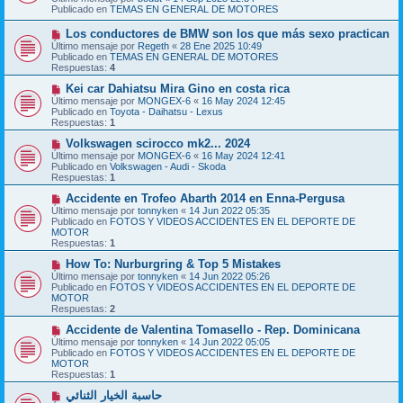
v
a
Publicado en
TEMAS EN GENERAL DE MOTORES
o
j
m
e
N
Los conductores de BMW son los que más sexo practican
e
u
Último mensaje por
n
Regeth
«
28 Ene 2025 10:49
e
Publicado en
s
TEMAS EN GENERAL DE MOTORES
v
Respuestas:
a
4
o
j
m
N
Kei car Dahiatsu Mira Gino en costa rica
e
e
u
Último mensaje por
MONGEX-6
«
16 May 2024 12:45
n
e
Publicado en
Toyota - Daihatsu - Lexus
s
v
Respuestas:
1
a
o
j
m
N
Volkswagen scirocco mk2... 2024
e
e
u
Último mensaje por
MONGEX-6
«
16 May 2024 12:41
n
e
Publicado en
Volkswagen - Audi - Skoda
s
v
Respuestas:
1
a
o
j
m
N
Accidente en Trofeo Abarth 2014 en Enna-Pergusa
e
e
u
Último mensaje por
tonnyken
«
14 Jun 2022 05:35
n
e
Publicado en
FOTOS Y VIDEOS ACCIDENTES EN EL DEPORTE DE
s
v
MOTOR
a
o
Respuestas:
1
j
m
e
e
N
How To: Nurburgring & Top 5 Mistakes
n
u
Último mensaje por
tonnyken
«
14 Jun 2022 05:26
s
e
Publicado en
FOTOS Y VIDEOS ACCIDENTES EN EL DEPORTE DE
a
v
MOTOR
j
o
Respuestas:
2
e
m
e
N
Accidente de Valentina Tomasello - Rep. Dominicana
n
u
Último mensaje por
tonnyken
«
14 Jun 2022 05:05
s
e
Publicado en
FOTOS Y VIDEOS ACCIDENTES EN EL DEPORTE DE
a
v
MOTOR
j
o
Respuestas:
1
e
m
e
N
حاسبة الخيار الثنائي
n