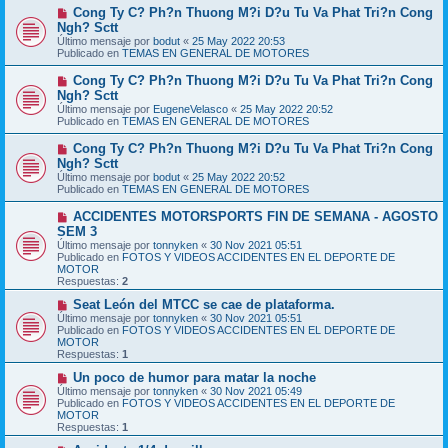
m
e
N
Cong Ty C? Ph?n Thuong M?i D?u Tu Va Phat Tri?n Cong
e
u
Ngh? Sctt
n
e
s
Último mensaje por
bodut
«
25 May 2022 20:53
v
a
Publicado en
TEMAS EN GENERAL DE MOTORES
o
j
m
e
N
Cong Ty C? Ph?n Thuong M?i D?u Tu Va Phat Tri?n Cong
e
u
Ngh? Sctt
n
e
s
Último mensaje por
EugeneVelasco
«
25 May 2022 20:52
v
a
Publicado en
TEMAS EN GENERAL DE MOTORES
o
j
m
e
N
Cong Ty C? Ph?n Thuong M?i D?u Tu Va Phat Tri?n Cong
e
u
Ngh? Sctt
n
e
s
Último mensaje por
bodut
«
25 May 2022 20:52
v
a
Publicado en
TEMAS EN GENERAL DE MOTORES
o
j
m
e
N
ACCIDENTES MOTORSPORTS FIN DE SEMANA - AGOSTO
e
u
SEM 3
n
e
s
Último mensaje por
tonnyken
«
30 Nov 2021 05:51
v
a
Publicado en
FOTOS Y VIDEOS ACCIDENTES EN EL DEPORTE DE
o
j
MOTOR
m
e
Respuestas:
2
e
n
N
Seat León del MTCC se cae de plataforma.
s
u
Último mensaje por
tonnyken
«
30 Nov 2021 05:51
a
e
Publicado en
FOTOS Y VIDEOS ACCIDENTES EN EL DEPORTE DE
j
v
MOTOR
e
o
Respuestas:
1
m
e
N
Un poco de humor para matar la noche
n
u
Último mensaje por
tonnyken
«
30 Nov 2021 05:49
s
e
Publicado en
FOTOS Y VIDEOS ACCIDENTES EN EL DEPORTE DE
a
v
MOTOR
j
o
Respuestas:
1
e
m
e
N