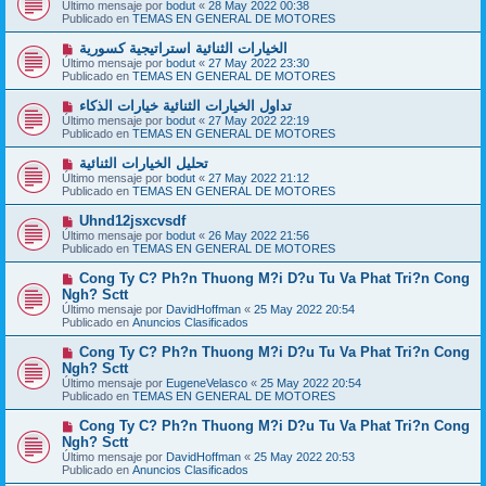
u
Último mensaje por
bodut
«
28 May 2022 00:38
s
e
Publicado en
TEMAS EN GENERAL DE MOTORES
a
v
j
o
N
الخيارات الثنائية استراتيجية كسورية
e
m
u
Último mensaje por
bodut
«
27 May 2022 23:30
e
e
Publicado en
TEMAS EN GENERAL DE MOTORES
n
v
s
o
N
تداول الخيارات الثنائية خيارات الذكاء
a
m
u
j
Último mensaje por
bodut
«
27 May 2022 22:19
e
e
e
Publicado en
TEMAS EN GENERAL DE MOTORES
n
v
s
o
N
تحليل الخيارات الثنائية
a
m
u
j
Último mensaje por
bodut
«
27 May 2022 21:12
e
e
e
Publicado en
TEMAS EN GENERAL DE MOTORES
n
v
s
o
N
Uhnd12jsxcvsdf
a
m
u
j
Último mensaje por
bodut
«
26 May 2022 21:56
e
e
e
Publicado en
TEMAS EN GENERAL DE MOTORES
n
v
s
o
N
Cong Ty C? Ph?n Thuong M?i D?u Tu Va Phat Tri?n Cong
a
m
u
j
Ngh? Sctt
e
e
e
Último mensaje por
n
DavidHoffman
«
25 May 2022 20:54
v
Publicado en
s
Anuncios Clasificados
o
a
m
j
N
Cong Ty C? Ph?n Thuong M?i D?u Tu Va Phat Tri?n Cong
e
e
u
Ngh? Sctt
n
e
s
Último mensaje por
EugeneVelasco
«
25 May 2022 20:54
v
a
Publicado en
TEMAS EN GENERAL DE MOTORES
o
j
m
e
N
Cong Ty C? Ph?n Thuong M?i D?u Tu Va Phat Tri?n Cong
e
u
Ngh? Sctt
n
e
s
Último mensaje por
DavidHoffman
«
25 May 2022 20:53
v
a
Publicado en
Anuncios Clasificados
o
j