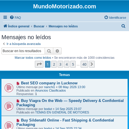
MundoMotorizado.com
FAQ
Identificarse
B
Índice general
Buscar
Mensajes no leídos
u
Mensajes no leídos
s
Ir a búsqueda avanzada
c
Buscar
Búsqueda avanzada
a
Marcar todos como leídos
• Se encontraron más de 1000 coincidencias
r
Página
1
de
40
1
2
3
4
5
40
Siguiente
…
Temas
N
Best SEO company in Lucknow
u
Último mensaje por
nanchi1
«
08 May 2026 13:00
e
Publicado en
Anuncios Clasificados
v
Respuestas:
1
o
m
N
Buy Viagra On the Web — Speedy Delivery & Confidential
e
u
Packaging
n
e
Último mensaje por
bodut
«
14 Sep 2025 23:07
s
v
Publicado en
TEMAS EN GENERAL DE MOTORES
a
o
j
m
N
Buy Sildenafil Online - Fast Shipping & Confidential
e
e
u
Packaging
n
e
s
Último mensaje por
bodut
«
14 Sep 2025 22:34