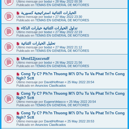
u
Último mensaje por
bodut
«
28 May 2022 00:38
s
e
Publicado en
TEMAS EN GENERAL DE MOTORES
a
v
j
o
N
الخيارات الثنائية استراتيجية كسورية
e
m
u
Último mensaje por
bodut
«
27 May 2022 23:30
e
e
Publicado en
TEMAS EN GENERAL DE MOTORES
n
v
s
o
N
تداول الخيارات الثنائية خيارات الذكاء
a
m
u
j
Último mensaje por
bodut
«
27 May 2022 22:19
e
e
e
Publicado en
TEMAS EN GENERAL DE MOTORES
n
v
s
o
N
تحليل الخيارات الثنائية
a
m
u
j
Último mensaje por
bodut
«
27 May 2022 21:12
e
e
e
Publicado en
TEMAS EN GENERAL DE MOTORES
n
v
s
o
N
Uhnd12jsxcvsdf
a
m
u
j
Último mensaje por
bodut
«
26 May 2022 21:56
e
e
e
Publicado en
TEMAS EN GENERAL DE MOTORES
n
v
s
o
N
Cong Ty C? Ph?n Thuong M?i D?u Tu Va Phat Tri?n Cong
a
m
u
j
Ngh? Sctt
e
e
e
Último mensaje por
n
DavidHoffman
«
25 May 2022 20:54
v
Publicado en
s
Anuncios Clasificados
o
a
m
j
N
Cong Ty C? Ph?n Thuong M?i D?u Tu Va Phat Tri?n Cong
e
e
u
Ngh? Sctt
n
e
s
Último mensaje por
EugeneVelasco
«
25 May 2022 20:54
v
a
Publicado en
TEMAS EN GENERAL DE MOTORES
o
j
m
e
N
Cong Ty C? Ph?n Thuong M?i D?u Tu Va Phat Tri?n Cong
e
u
Ngh? Sctt
n
e
s
Último mensaje por
DavidHoffman
«
25 May 2022 20:53
v
a
Publicado en
Anuncios Clasificados
o
j