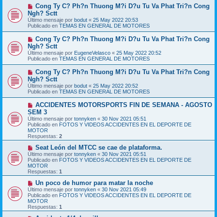
m
e
N
Cong Ty C? Ph?n Thuong M?i D?u Tu Va Phat Tri?n Cong
e
u
Ngh? Sctt
n
e
s
Último mensaje por
bodut
«
25 May 2022 20:53
v
a
Publicado en
TEMAS EN GENERAL DE MOTORES
o
j
m
e
N
Cong Ty C? Ph?n Thuong M?i D?u Tu Va Phat Tri?n Cong
e
u
Ngh? Sctt
n
e
s
Último mensaje por
EugeneVelasco
«
25 May 2022 20:52
v
a
Publicado en
TEMAS EN GENERAL DE MOTORES
o
j
m
e
N
Cong Ty C? Ph?n Thuong M?i D?u Tu Va Phat Tri?n Cong
e
u
Ngh? Sctt
n
e
s
Último mensaje por
bodut
«
25 May 2022 20:52
v
a
Publicado en
TEMAS EN GENERAL DE MOTORES
o
j
m
e
N
ACCIDENTES MOTORSPORTS FIN DE SEMANA - AGOSTO
e
u
SEM 3
n
e
s
Último mensaje por
tonnyken
«
30 Nov 2021 05:51
v
a
Publicado en
FOTOS Y VIDEOS ACCIDENTES EN EL DEPORTE DE
o
j
MOTOR
m
e
Respuestas:
2
e
n
N
Seat León del MTCC se cae de plataforma.
s
u
Último mensaje por
tonnyken
«
30 Nov 2021 05:51
a
e
Publicado en
FOTOS Y VIDEOS ACCIDENTES EN EL DEPORTE DE
j
v
MOTOR
e
o
Respuestas:
1
m
e
N
Un poco de humor para matar la noche
n
u
Último mensaje por
tonnyken
«
30 Nov 2021 05:49
s
e
Publicado en
FOTOS Y VIDEOS ACCIDENTES EN EL DEPORTE DE
a
v
MOTOR
j
o
Respuestas:
1
e
m
e
N