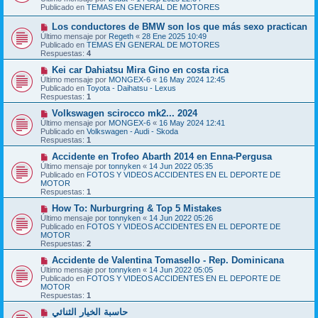
v
a
Publicado en
TEMAS EN GENERAL DE MOTORES
o
j
m
e
N
Los conductores de BMW son los que más sexo practican
e
u
Último mensaje por
n
Regeth
«
28 Ene 2025 10:49
e
Publicado en
s
TEMAS EN GENERAL DE MOTORES
v
Respuestas:
a
4
o
j
m
N
Kei car Dahiatsu Mira Gino en costa rica
e
e
u
Último mensaje por
MONGEX-6
«
16 May 2024 12:45
n
e
Publicado en
Toyota - Daihatsu - Lexus
s
v
Respuestas:
1
a
o
j
m
N
Volkswagen scirocco mk2... 2024
e
e
u
Último mensaje por
MONGEX-6
«
16 May 2024 12:41
n
e
Publicado en
Volkswagen - Audi - Skoda
s
v
Respuestas:
1
a
o
j
m
N
Accidente en Trofeo Abarth 2014 en Enna-Pergusa
e
e
u
Último mensaje por
tonnyken
«
14 Jun 2022 05:35
n
e
Publicado en
FOTOS Y VIDEOS ACCIDENTES EN EL DEPORTE DE
s
v
MOTOR
a
o
Respuestas:
1
j
m
e
e
N
How To: Nurburgring & Top 5 Mistakes
n
u
Último mensaje por
tonnyken
«
14 Jun 2022 05:26
s
e
Publicado en
FOTOS Y VIDEOS ACCIDENTES EN EL DEPORTE DE
a
v
MOTOR
j
o
Respuestas:
2
e
m
e
N
Accidente de Valentina Tomasello - Rep. Dominicana
n
u
Último mensaje por
tonnyken
«
14 Jun 2022 05:05
s
e
Publicado en
FOTOS Y VIDEOS ACCIDENTES EN EL DEPORTE DE
a
v
MOTOR
j
o
Respuestas:
1
e
m
e
N
حاسبة الخيار الثنائي
n