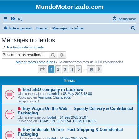
MundoMotorizado.com
FAQ
Identificarse
B
Índice general
Buscar
Mensajes no leídos
u
Mensajes no leídos
s
Ir a búsqueda avanzada
c
Buscar
Búsqueda avanzada
a
Marcar todos como leídos
• Se encontraron más de 1000 coincidencias
r
Página
1
de
40
1
2
3
4
5
40
Siguiente
…
Temas
N
Best SEO company in Lucknow
u
Último mensaje por
nanchi1
«
08 May 2026 13:00
e
Publicado en
Anuncios Clasificados
v
Respuestas:
1
o
m
N
Buy Viagra On the Web — Speedy Delivery & Confidential
e
u
Packaging
n
e
Último mensaje por
bodut
«
14 Sep 2025 23:07
s
v
Publicado en
TEMAS EN GENERAL DE MOTORES
a
o
j
m
N
Buy Sildenafil Online - Fast Shipping & Confidential
e
e
u
Packaging
n
e
s
Último mensaje por
bodut
«
14 Sep 2025 22:34