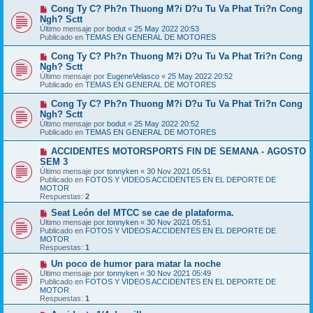
m
e
N
Cong Ty C? Ph?n Thuong M?i D?u Tu Va Phat Tri?n Cong
e
u
Ngh? Sctt
n
e
s
Último mensaje por
bodut
«
25 May 2022 20:53
v
a
Publicado en
TEMAS EN GENERAL DE MOTORES
o
j
m
e
N
Cong Ty C? Ph?n Thuong M?i D?u Tu Va Phat Tri?n Cong
e
u
Ngh? Sctt
n
e
s
Último mensaje por
EugeneVelasco
«
25 May 2022 20:52
v
a
Publicado en
TEMAS EN GENERAL DE MOTORES
o
j
m
e
N
Cong Ty C? Ph?n Thuong M?i D?u Tu Va Phat Tri?n Cong
e
u
Ngh? Sctt
n
e
s
Último mensaje por
bodut
«
25 May 2022 20:52
v
a
Publicado en
TEMAS EN GENERAL DE MOTORES
o
j
m
e
N
ACCIDENTES MOTORSPORTS FIN DE SEMANA - AGOSTO
e
u
SEM 3
n
e
s
Último mensaje por
tonnyken
«
30 Nov 2021 05:51
v
a
Publicado en
FOTOS Y VIDEOS ACCIDENTES EN EL DEPORTE DE
o
j
MOTOR
m
e
Respuestas:
2
e
n
N
Seat León del MTCC se cae de plataforma.
s
u
Último mensaje por
tonnyken
«
30 Nov 2021 05:51
a
e
Publicado en
FOTOS Y VIDEOS ACCIDENTES EN EL DEPORTE DE
j
v
MOTOR
e
o
Respuestas:
1
m
e
N
Un poco de humor para matar la noche
n
u
Último mensaje por
tonnyken
«
30 Nov 2021 05:49
s
e
Publicado en
FOTOS Y VIDEOS ACCIDENTES EN EL DEPORTE DE
a
v
MOTOR
j
o
Respuestas:
1
e
m
e
N