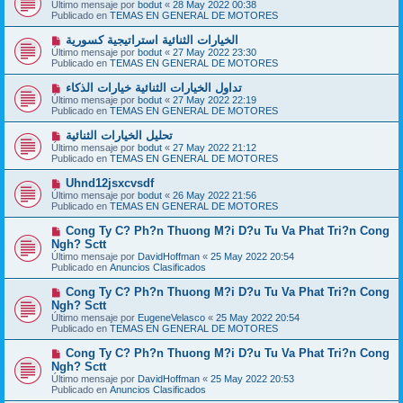
u
Último mensaje por
bodut
«
28 May 2022 00:38
s
e
Publicado en
TEMAS EN GENERAL DE MOTORES
a
v
j
o
N
الخيارات الثنائية استراتيجية كسورية
e
m
u
Último mensaje por
bodut
«
27 May 2022 23:30
e
e
Publicado en
TEMAS EN GENERAL DE MOTORES
n
v
s
o
N
تداول الخيارات الثنائية خيارات الذكاء
a
m
u
j
Último mensaje por
bodut
«
27 May 2022 22:19
e
e
e
Publicado en
TEMAS EN GENERAL DE MOTORES
n
v
s
o
N
تحليل الخيارات الثنائية
a
m
u
j
Último mensaje por
bodut
«
27 May 2022 21:12
e
e
e
Publicado en
TEMAS EN GENERAL DE MOTORES
n
v
s
o
N
Uhnd12jsxcvsdf
a
m
u
j
Último mensaje por
bodut
«
26 May 2022 21:56
e
e
e
Publicado en
TEMAS EN GENERAL DE MOTORES
n
v
s
o
N
Cong Ty C? Ph?n Thuong M?i D?u Tu Va Phat Tri?n Cong
a
m
u
j
Ngh? Sctt
e
e
e
Último mensaje por
n
DavidHoffman
«
25 May 2022 20:54
v
Publicado en
s
Anuncios Clasificados
o
a
m
j
N
Cong Ty C? Ph?n Thuong M?i D?u Tu Va Phat Tri?n Cong
e
e
u
Ngh? Sctt
n
e
s
Último mensaje por
EugeneVelasco
«
25 May 2022 20:54
v
a
Publicado en
TEMAS EN GENERAL DE MOTORES
o
j
m
e
N
Cong Ty C? Ph?n Thuong M?i D?u Tu Va Phat Tri?n Cong
e
u
Ngh? Sctt
n
e
s
Último mensaje por
DavidHoffman
«
25 May 2022 20:53
v
a
Publicado en
Anuncios Clasificados
o
j