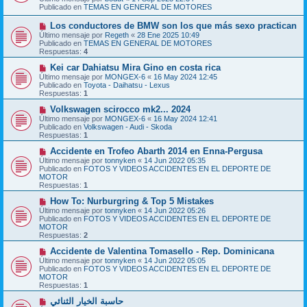
v
a
Publicado en
TEMAS EN GENERAL DE MOTORES
o
j
m
e
N
Los conductores de BMW son los que más sexo practican
e
u
Último mensaje por
n
Regeth
«
28 Ene 2025 10:49
e
Publicado en
s
TEMAS EN GENERAL DE MOTORES
v
Respuestas:
a
4
o
j
m
N
Kei car Dahiatsu Mira Gino en costa rica
e
e
u
Último mensaje por
MONGEX-6
«
16 May 2024 12:45
n
e
Publicado en
Toyota - Daihatsu - Lexus
s
v
Respuestas:
1
a
o
j
m
N
Volkswagen scirocco mk2... 2024
e
e
u
Último mensaje por
MONGEX-6
«
16 May 2024 12:41
n
e
Publicado en
Volkswagen - Audi - Skoda
s
v
Respuestas:
1
a
o
j
m
N
Accidente en Trofeo Abarth 2014 en Enna-Pergusa
e
e
u
Último mensaje por
tonnyken
«
14 Jun 2022 05:35
n
e
Publicado en
FOTOS Y VIDEOS ACCIDENTES EN EL DEPORTE DE
s
v
MOTOR
a
o
Respuestas:
1
j
m
e
e
N
How To: Nurburgring & Top 5 Mistakes
n
u
Último mensaje por
tonnyken
«
14 Jun 2022 05:26
s
e
Publicado en
FOTOS Y VIDEOS ACCIDENTES EN EL DEPORTE DE
a
v
MOTOR
j
o
Respuestas:
2
e
m
e
N
Accidente de Valentina Tomasello - Rep. Dominicana
n
u
Último mensaje por
tonnyken
«
14 Jun 2022 05:05
s
e
Publicado en
FOTOS Y VIDEOS ACCIDENTES EN EL DEPORTE DE
a
v
MOTOR
j
o
Respuestas:
1
e
m
e
N
حاسبة الخيار الثنائي
n