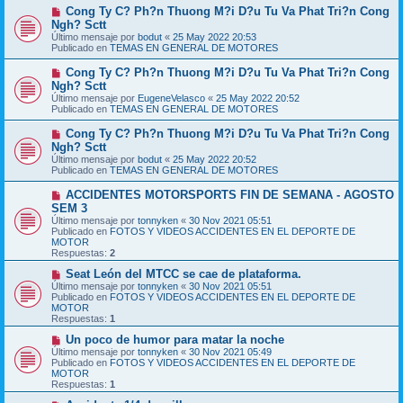
m
e
N
Cong Ty C? Ph?n Thuong M?i D?u Tu Va Phat Tri?n Cong
e
u
Ngh? Sctt
n
e
s
Último mensaje por
bodut
«
25 May 2022 20:53
v
a
Publicado en
TEMAS EN GENERAL DE MOTORES
o
j
m
e
N
Cong Ty C? Ph?n Thuong M?i D?u Tu Va Phat Tri?n Cong
e
u
Ngh? Sctt
n
e
s
Último mensaje por
EugeneVelasco
«
25 May 2022 20:52
v
a
Publicado en
TEMAS EN GENERAL DE MOTORES
o
j
m
e
N
Cong Ty C? Ph?n Thuong M?i D?u Tu Va Phat Tri?n Cong
e
u
Ngh? Sctt
n
e
s
Último mensaje por
bodut
«
25 May 2022 20:52
v
a
Publicado en
TEMAS EN GENERAL DE MOTORES
o
j
m
e
N
ACCIDENTES MOTORSPORTS FIN DE SEMANA - AGOSTO
e
u
SEM 3
n
e
s
Último mensaje por
tonnyken
«
30 Nov 2021 05:51
v
a
Publicado en
FOTOS Y VIDEOS ACCIDENTES EN EL DEPORTE DE
o
j
MOTOR
m
e
Respuestas:
2
e
n
N
Seat León del MTCC se cae de plataforma.
s
u
Último mensaje por
tonnyken
«
30 Nov 2021 05:51
a
e
Publicado en
FOTOS Y VIDEOS ACCIDENTES EN EL DEPORTE DE
j
v
MOTOR
e
o
Respuestas:
1
m
e
N
Un poco de humor para matar la noche
n
u
Último mensaje por
tonnyken
«
30 Nov 2021 05:49
s
e
Publicado en
FOTOS Y VIDEOS ACCIDENTES EN EL DEPORTE DE
a
v
MOTOR
j
o
Respuestas:
1
e
m
e
N