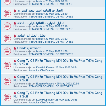
u
Último mensaje por
bodut
«
28 May 2022 00:38
s
e
Publicado en
TEMAS EN GENERAL DE MOTORES
a
v
j
o
N
الخيارات الثنائية استراتيجية كسورية
e
m
u
Último mensaje por
bodut
«
27 May 2022 23:30
e
e
Publicado en
TEMAS EN GENERAL DE MOTORES
n
v
s
o
N
تداول الخيارات الثنائية خيارات الذكاء
a
m
u
j
Último mensaje por
bodut
«
27 May 2022 22:19
e
e
e
Publicado en
TEMAS EN GENERAL DE MOTORES
n
v
s
o
N
تحليل الخيارات الثنائية
a
m
u
j
Último mensaje por
bodut
«
27 May 2022 21:12
e
e
e
Publicado en
TEMAS EN GENERAL DE MOTORES
n
v
s
o
N
Uhnd12jsxcvsdf
a
m
u
j
Último mensaje por
bodut
«
26 May 2022 21:56
e
e
e
Publicado en
TEMAS EN GENERAL DE MOTORES
n
v
s
o
N
Cong Ty C? Ph?n Thuong M?i D?u Tu Va Phat Tri?n Cong
a
m
u
j
Ngh? Sctt
e
e
e
Último mensaje por
n
DavidHoffman
«
25 May 2022 20:54
v
Publicado en
s
Anuncios Clasificados
o
a
m
j
N
Cong Ty C? Ph?n Thuong M?i D?u Tu Va Phat Tri?n Cong
e
e
u
Ngh? Sctt
n
e
s
Último mensaje por
EugeneVelasco
«
25 May 2022 20:54
v
a
Publicado en
TEMAS EN GENERAL DE MOTORES
o
j
m
e
N
Cong Ty C? Ph?n Thuong M?i D?u Tu Va Phat Tri?n Cong
e
u
Ngh? Sctt
n
e
s
Último mensaje por
DavidHoffman
«
25 May 2022 20:53
v
a
Publicado en
Anuncios Clasificados
o
j