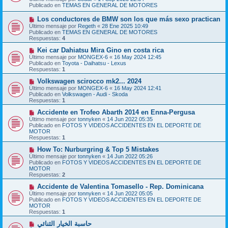
v
a
Publicado en
TEMAS EN GENERAL DE MOTORES
o
j
m
e
N
Los conductores de BMW son los que más sexo practican
e
u
Último mensaje por
n
Regeth
«
28 Ene 2025 10:49
e
Publicado en
s
TEMAS EN GENERAL DE MOTORES
v
Respuestas:
a
4
o
j
m
N
Kei car Dahiatsu Mira Gino en costa rica
e
e
u
Último mensaje por
MONGEX-6
«
16 May 2024 12:45
n
e
Publicado en
Toyota - Daihatsu - Lexus
s
v
Respuestas:
1
a
o
j
m
N
Volkswagen scirocco mk2... 2024
e
e
u
Último mensaje por
MONGEX-6
«
16 May 2024 12:41
n
e
Publicado en
Volkswagen - Audi - Skoda
s
v
Respuestas:
1
a
o
j
m
N
Accidente en Trofeo Abarth 2014 en Enna-Pergusa
e
e
u
Último mensaje por
tonnyken
«
14 Jun 2022 05:35
n
e
Publicado en
FOTOS Y VIDEOS ACCIDENTES EN EL DEPORTE DE
s
v
MOTOR
a
o
Respuestas:
1
j
m
e
e
N
How To: Nurburgring & Top 5 Mistakes
n
u
Último mensaje por
tonnyken
«
14 Jun 2022 05:26
s
e
Publicado en
FOTOS Y VIDEOS ACCIDENTES EN EL DEPORTE DE
a
v
MOTOR
j
o
Respuestas:
2
e
m
e
N
Accidente de Valentina Tomasello - Rep. Dominicana
n
u
Último mensaje por
tonnyken
«
14 Jun 2022 05:05
s
e
Publicado en
FOTOS Y VIDEOS ACCIDENTES EN EL DEPORTE DE
a
v
MOTOR
j
o
Respuestas:
1
e
m
e
N
حاسبة الخيار الثنائي
n