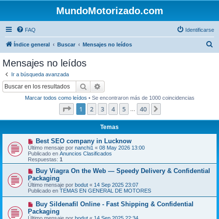
MundoMotorizado.com
FAQ
Identificarse
B
Índice general
Buscar
Mensajes no leídos
u
Mensajes no leídos
s
Ir a búsqueda avanzada
c
Buscar
Búsqueda avanzada
a
Marcar todos como leídos
• Se encontraron más de 1000 coincidencias
r
Página
1
de
40
1
2
3
4
5
40
Siguiente
…
Temas
N
Best SEO company in Lucknow
u
Último mensaje por
nanchi1
«
08 May 2026 13:00
e
Publicado en
Anuncios Clasificados
v
Respuestas:
1
o
m
N
Buy Viagra On the Web — Speedy Delivery & Confidential
e
u
Packaging
n
e
Último mensaje por
bodut
«
14 Sep 2025 23:07
s
v
Publicado en
TEMAS EN GENERAL DE MOTORES
a
o
j
m
N
Buy Sildenafil Online - Fast Shipping & Confidential
e
e
u
Packaging
n
e
s
Último mensaje por
bodut
«
14 Sep 2025 22:34