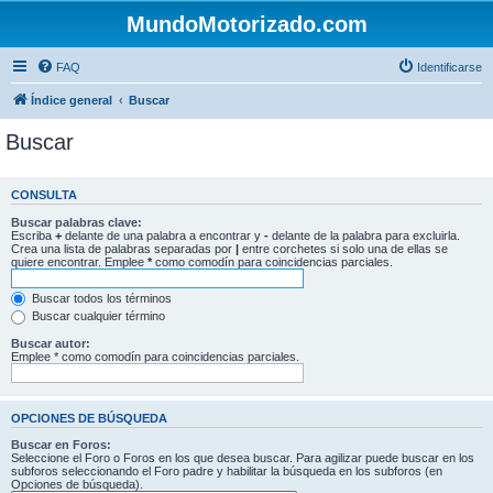
MundoMotorizado.com
FAQ
Identificarse
Índice general
Buscar
Buscar
CONSULTA
Buscar palabras clave:
Escriba
+
delante de una palabra a encontrar y
-
delante de la palabra para excluirla.
Crea una lista de palabras separadas por
|
entre corchetes si solo una de ellas se
quiere encontrar. Emplee
*
como comodín para coincidencias parciales.
Buscar todos los términos
Buscar cualquier término
Buscar autor:
Emplee * como comodín para coincidencias parciales.
OPCIONES DE BÚSQUEDA
Buscar en Foros:
Seleccione el Foro o Foros en los que desea buscar. Para agilizar puede buscar en los
subforos seleccionando el Foro padre y habilitar la búsqueda en los subforos (en
Opciones de búsqueda).