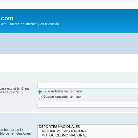
.com
ca. Líderes en Internet y en televisión.
para excluirla. Crea
Buscar todos los términos
las se quiere
Buscar cualquier término
de buscar en los
subforos (en Opciones