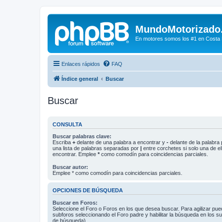
MundoMotorizado
En motores somos los #1 en Costa Ri
Enlaces rápidos
FAQ
Índice general
Buscar
Buscar
CONSULTA
Buscar palabras clave:
Escriba
+
delante de una palabra a encontrar y
-
delante de la palabra 
una lista de palabras separadas por
|
entre corchetes si solo una de el
encontrar. Emplee
*
como comodín para coincidencias parciales.
Buscar autor:
Emplee * como comodín para coincidencias parciales.
OPCIONES DE BÚSQUEDA
Buscar en Foros:
Seleccione el Foro o Foros en los que desea buscar. Para agilizar pue
subforos seleccionando el Foro padre y habilitar la búsqueda en los 
de búsqueda).