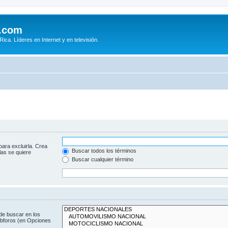
.com
ca. Líderes en Internet y en televisión.
para excluirla. Crea
Buscar todos los términos
las se quiere
Buscar cualquier término
de buscar en los
subforos (en Opciones