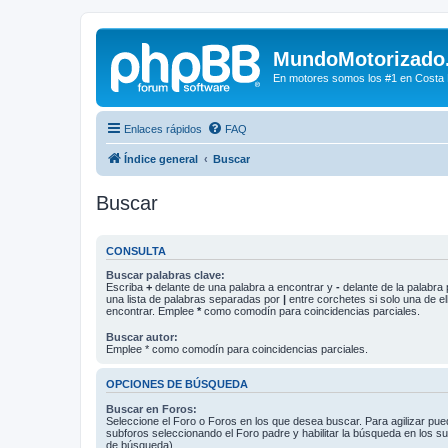
MundoMotorizado
En motores somos los #1 en Costa Ri
Enlaces rápidos
FAQ
Índice general
Buscar
Buscar
CONSULTA
Buscar palabras clave:
Escriba
+
delante de una palabra a encontrar y
-
delante de la palabra 
una lista de palabras separadas por
|
entre corchetes si solo una de el
encontrar. Emplee
*
como comodín para coincidencias parciales.
Buscar autor:
Emplee * como comodín para coincidencias parciales.
OPCIONES DE BÚSQUEDA
Buscar en Foros:
Seleccione el Foro o Foros en los que desea buscar. Para agilizar pue
subforos seleccionando el Foro padre y habilitar la búsqueda en los 
de búsqueda).