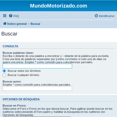
MundoMotorizado.com
FAQ
Identificarse
Índice general
Buscar
Buscar
CONSULTA
Buscar palabras clave:
Escriba
+
delante de una palabra a encontrar y
-
delante de la palabra para excluirla.
Crea una lista de palabras separadas por
|
entre corchetes si solo una de ellas se
quiere encontrar. Emplee
*
como comodín para coincidencias parciales.
Buscar todos los términos
Buscar cualquier término
Buscar autor:
Emplee * como comodín para coincidencias parciales.
OPCIONES DE BÚSQUEDA
Buscar en Foros:
Seleccione el Foro o Foros en los que desea buscar. Para agilizar puede buscar en los
subforos seleccionando el Foro padre y habilitar la búsqueda en los subforos (en
Opciones de búsqueda).