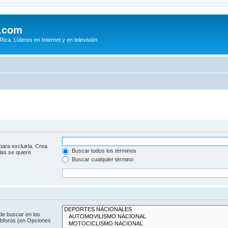
.com
ca. Líderes en Internet y en televisión.
para excluirla. Crea
Buscar todos los términos
las se quiere
Buscar cualquier término
de buscar en los
subforos (en Opciones