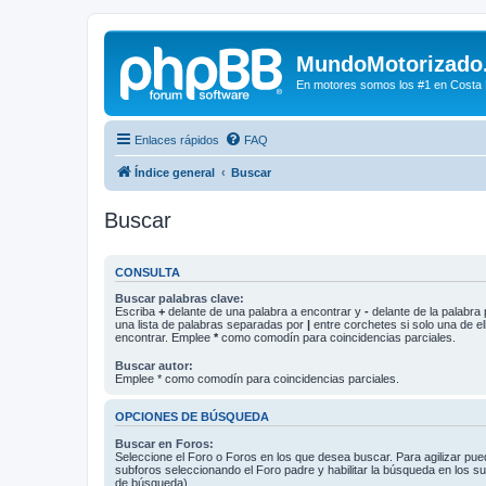
MundoMotorizado
En motores somos los #1 en Costa Ri
Enlaces rápidos
FAQ
Índice general
Buscar
Buscar
CONSULTA
Buscar palabras clave:
Escriba
+
delante de una palabra a encontrar y
-
delante de la palabra 
una lista de palabras separadas por
|
entre corchetes si solo una de el
encontrar. Emplee
*
como comodín para coincidencias parciales.
Buscar autor:
Emplee * como comodín para coincidencias parciales.
OPCIONES DE BÚSQUEDA
Buscar en Foros:
Seleccione el Foro o Foros en los que desea buscar. Para agilizar pue
subforos seleccionando el Foro padre y habilitar la búsqueda en los 
de búsqueda).