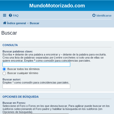
MundoMotorizado.com
FAQ
Identificarse
Índice general
Buscar
Buscar
CONSULTA
Buscar palabras clave:
Escriba
+
delante de una palabra a encontrar y
-
delante de la palabra para excluirla.
Crea una lista de palabras separadas por
|
entre corchetes si solo una de ellas se
quiere encontrar. Emplee
*
como comodín para coincidencias parciales.
Buscar todos los términos
Buscar cualquier término
Buscar autor:
Emplee * como comodín para coincidencias parciales.
OPCIONES DE BÚSQUEDA
Buscar en Foros:
Seleccione el Foro o Foros en los que desea buscar. Para agilizar puede buscar en los
subforos seleccionando el Foro padre y habilitar la búsqueda en los subforos (en
Opciones de búsqueda).