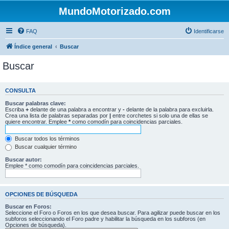
MundoMotorizado.com
FAQ
Identificarse
Índice general
Buscar
Buscar
CONSULTA
Buscar palabras clave:
Escriba
+
delante de una palabra a encontrar y
-
delante de la palabra para excluirla.
Crea una lista de palabras separadas por
|
entre corchetes si solo una de ellas se
quiere encontrar. Emplee
*
como comodín para coincidencias parciales.
Buscar todos los términos
Buscar cualquier término
Buscar autor:
Emplee * como comodín para coincidencias parciales.
OPCIONES DE BÚSQUEDA
Buscar en Foros:
Seleccione el Foro o Foros en los que desea buscar. Para agilizar puede buscar en los
subforos seleccionando el Foro padre y habilitar la búsqueda en los subforos (en
Opciones de búsqueda).