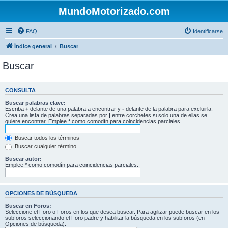
MundoMotorizado.com
FAQ
Identificarse
Índice general
Buscar
Buscar
CONSULTA
Buscar palabras clave:
Escriba
+
delante de una palabra a encontrar y
-
delante de la palabra para excluirla.
Crea una lista de palabras separadas por
|
entre corchetes si solo una de ellas se
quiere encontrar. Emplee
*
como comodín para coincidencias parciales.
Buscar todos los términos
Buscar cualquier término
Buscar autor:
Emplee * como comodín para coincidencias parciales.
OPCIONES DE BÚSQUEDA
Buscar en Foros:
Seleccione el Foro o Foros en los que desea buscar. Para agilizar puede buscar en los
subforos seleccionando el Foro padre y habilitar la búsqueda en los subforos (en
Opciones de búsqueda).