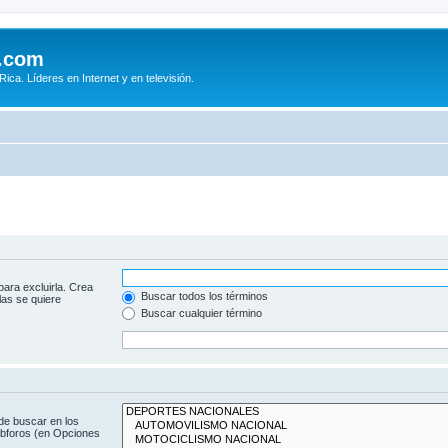
.com
ca. Líderes en Internet y en televisión.
para excluirla. Crea
Buscar todos los términos
las se quiere
Buscar cualquier término
de buscar en los
subforos (en Opciones