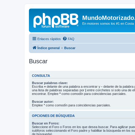
MundoMotorizado
En motores somos los #1 en Costa Ri
Enlaces rápidos
FAQ
Índice general
Buscar
Buscar
CONSULTA
Buscar palabras clave:
Escriba
+
delante de una palabra a encontrar y
-
delante de la palabra 
una lista de palabras separadas por
|
entre corchetes si solo una de el
encontrar. Emplee
*
como comodín para coincidencias parciales.
Buscar autor:
Emplee * como comodín para coincidencias parciales.
OPCIONES DE BÚSQUEDA
Buscar en Foros:
Seleccione el Foro o Foros en los que desea buscar. Para agilizar pue
subforos seleccionando el Foro padre y habilitar la búsqueda en los 
de búsqueda).