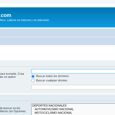
.com
ca. Líderes en Internet y en televisión.
para excluirla. Crea
Buscar todos los términos
las se quiere
Buscar cualquier término
de buscar en los
subforos (en Opciones