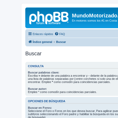
MundoMotorizado
En motores somos los #1 en Costa Ri
Enlaces rápidos
FAQ
Índice general
Buscar
Buscar
CONSULTA
Buscar palabras clave:
Escriba
+
delante de una palabra a encontrar y
-
delante de la palabra 
una lista de palabras separadas por
|
entre corchetes si solo una de el
encontrar. Emplee
*
como comodín para coincidencias parciales.
Buscar autor:
Emplee * como comodín para coincidencias parciales.
OPCIONES DE BÚSQUEDA
Buscar en Foros:
Seleccione el Foro o Foros en los que desea buscar. Para agilizar pue
subforos seleccionando el Foro padre y habilitar la búsqueda en los 
de búsqueda).