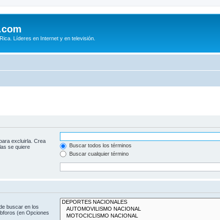
.com
ca. Líderes en Internet y en televisión.
para excluirla. Crea
Buscar todos los términos
las se quiere
Buscar cualquier término
de buscar en los
subforos (en Opciones