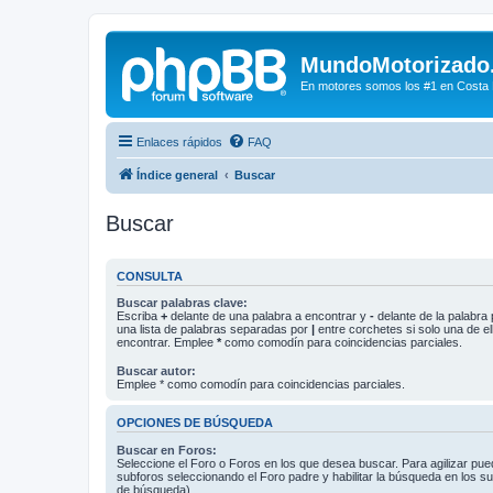
MundoMotorizado
En motores somos los #1 en Costa Ri
Enlaces rápidos
FAQ
Índice general
Buscar
Buscar
CONSULTA
Buscar palabras clave:
Escriba
+
delante de una palabra a encontrar y
-
delante de la palabra 
una lista de palabras separadas por
|
entre corchetes si solo una de el
encontrar. Emplee
*
como comodín para coincidencias parciales.
Buscar autor:
Emplee * como comodín para coincidencias parciales.
OPCIONES DE BÚSQUEDA
Buscar en Foros:
Seleccione el Foro o Foros en los que desea buscar. Para agilizar pue
subforos seleccionando el Foro padre y habilitar la búsqueda en los 
de búsqueda).