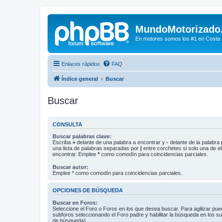
MundoMotorizado
En motores somos los #1 en Costa Ri
Enlaces rápidos
FAQ
Índice general
Buscar
Buscar
CONSULTA
Buscar palabras clave:
Escriba
+
delante de una palabra a encontrar y
-
delante de la palabra 
una lista de palabras separadas por
|
entre corchetes si solo una de el
encontrar. Emplee
*
como comodín para coincidencias parciales.
Buscar autor:
Emplee * como comodín para coincidencias parciales.
OPCIONES DE BÚSQUEDA
Buscar en Foros:
Seleccione el Foro o Foros en los que desea buscar. Para agilizar pue
subforos seleccionando el Foro padre y habilitar la búsqueda en los 
de búsqueda).