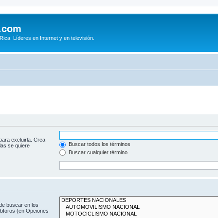
.com
ca. Líderes en Internet y en televisión.
para excluirla. Crea
Buscar todos los términos
las se quiere
Buscar cualquier término
de buscar en los
subforos (en Opciones