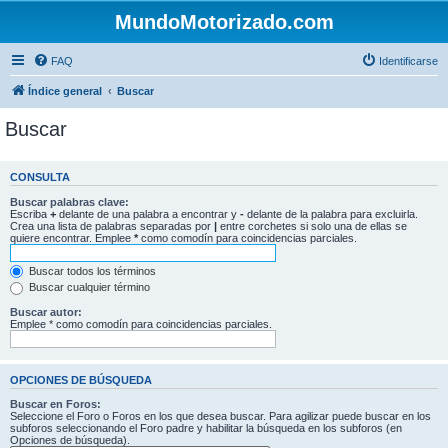
MundoMotorizado.com
FAQ
Identificarse
Índice general
Buscar
Buscar
CONSULTA
Buscar palabras clave:
Escriba
+
delante de una palabra a encontrar y
-
delante de la palabra para excluirla.
Crea una lista de palabras separadas por
|
entre corchetes si solo una de ellas se
quiere encontrar. Emplee
*
como comodín para coincidencias parciales.
Buscar todos los términos
Buscar cualquier término
Buscar autor:
Emplee * como comodín para coincidencias parciales.
OPCIONES DE BÚSQUEDA
Buscar en Foros:
Seleccione el Foro o Foros en los que desea buscar. Para agilizar puede buscar en los
subforos seleccionando el Foro padre y habilitar la búsqueda en los subforos (en
Opciones de búsqueda).