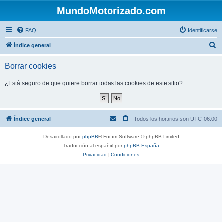
MundoMotorizado.com
FAQ
Identificarse
B
Índice general
u
Borrar cookies
s
c
¿Está seguro de que quiere borrar todas las cookies de este sitio?
a
r
Índice general
Todos los horarios son
UTC-06:00
Desarrollado por
phpBB
® Forum Software © phpBB Limited
Traducción al español por
phpBB España
Privacidad
|
Condiciones