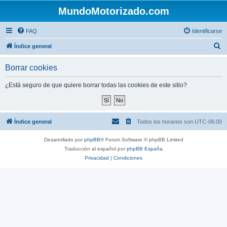
MundoMotorizado.com
FAQ
Identificarse
B
Índice general
u
Borrar cookies
s
c
¿Está seguro de que quiere borrar todas las cookies de este sitio?
a
r
Índice general
Todos los horarios son
UTC-06:00
Desarrollado por
phpBB
® Forum Software © phpBB Limited
Traducción al español por
phpBB España
Privacidad
|
Condiciones