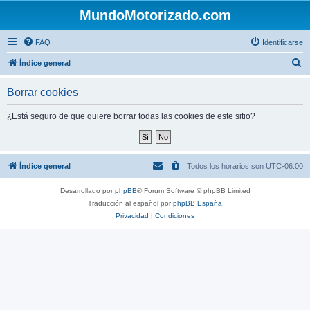
MundoMotorizado.com
FAQ
Identificarse
B
Índice general
u
Borrar cookies
s
c
¿Está seguro de que quiere borrar todas las cookies de este sitio?
a
r
Índice general
Todos los horarios son
UTC-06:00
Desarrollado por
phpBB
® Forum Software © phpBB Limited
Traducción al español por
phpBB España
Privacidad
|
Condiciones