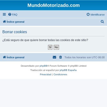
MundoMotorizado.com
FAQ
Identificarse
B
Índice general
u
Borrar cookies
s
c
¿Está seguro de que quiere borrar todas las cookies de este sitio?
a
r
Índice general
Todos los horarios son
UTC-06:00
Desarrollado por
phpBB
® Forum Software © phpBB Limited
Traducción al español por
phpBB España
Privacidad
|
Condiciones