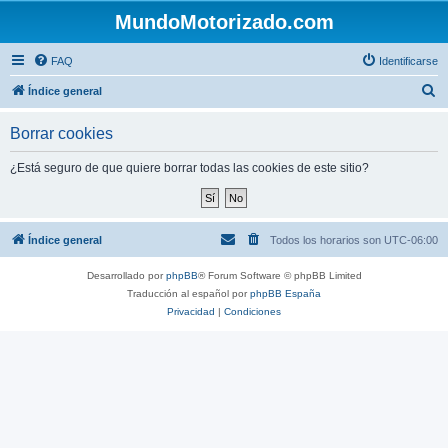
MundoMotorizado.com
FAQ
Identificarse
B
Índice general
u
Borrar cookies
s
c
¿Está seguro de que quiere borrar todas las cookies de este sitio?
a
r
Índice general
Todos los horarios son
UTC-06:00
Desarrollado por
phpBB
® Forum Software © phpBB Limited
Traducción al español por
phpBB España
Privacidad
|
Condiciones