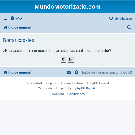
MundoMotorizado.com
FAQ
Identificarse
B
Índice general
u
Borrar cookies
s
c
¿Está seguro de que quiere borrar todas las cookies de este sitio?
a
r
Índice general
Todos los horarios son
UTC-06:00
Desarrollado por
phpBB
® Forum Software © phpBB Limited
Traducción al español por
phpBB España
Privacidad
|
Condiciones