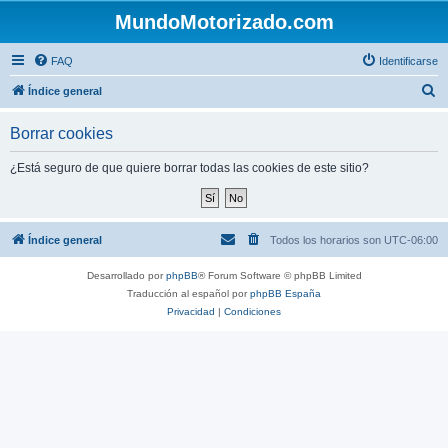
MundoMotorizado.com
FAQ
Identificarse
B
Índice general
u
Borrar cookies
s
c
¿Está seguro de que quiere borrar todas las cookies de este sitio?
a
r
Índice general
Todos los horarios son
UTC-06:00
Desarrollado por
phpBB
® Forum Software © phpBB Limited
Traducción al español por
phpBB España
Privacidad
|
Condiciones