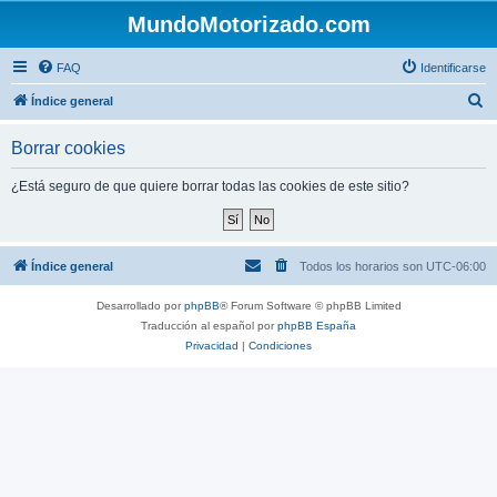
MundoMotorizado.com
FAQ
Identificarse
B
Índice general
u
Borrar cookies
s
c
¿Está seguro de que quiere borrar todas las cookies de este sitio?
a
r
Índice general
Todos los horarios son
UTC-06:00
Desarrollado por
phpBB
® Forum Software © phpBB Limited
Traducción al español por
phpBB España
Privacidad
|
Condiciones