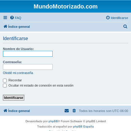
MundoMotorizado.com
FAQ
Identificarse
B
Índice general
u
Identificarse
s
c
Nombre de Usuario:
a
r
Contraseña:
Olvidé mi contraseña
Recordar
Ocultar mi estado de conexión en esta sesión
Índice general
Todos los horarios son
UTC-06:00
Desarrollado por
phpBB
® Forum Software © phpBB Limited
Traducción al español por
phpBB España