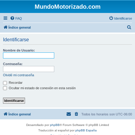
MundoMotorizado.com
FAQ
Identificarse
B
Índice general
u
Identificarse
s
c
Nombre de Usuario:
a
r
Contraseña:
Olvidé mi contraseña
Recordar
Ocultar mi estado de conexión en esta sesión
Índice general
Todos los horarios son
UTC-06:00
Desarrollado por
phpBB
® Forum Software © phpBB Limited
Traducción al español por
phpBB España