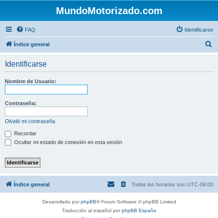
MundoMotorizado.com
FAQ
Identificarse
B
Índice general
u
Identificarse
s
c
Nombre de Usuario:
a
r
Contraseña:
Olvidé mi contraseña
Recordar
Ocultar mi estado de conexión en esta sesión
Índice general
Todos los horarios son
UTC-06:00
Desarrollado por
phpBB
® Forum Software © phpBB Limited
Traducción al español por
phpBB España