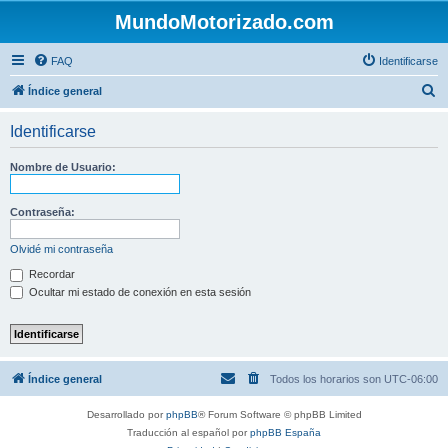
MundoMotorizado.com
FAQ
Identificarse
B
Índice general
u
Identificarse
s
c
Nombre de Usuario:
a
r
Contraseña:
Olvidé mi contraseña
Recordar
Ocultar mi estado de conexión en esta sesión
Índice general
Todos los horarios son
UTC-06:00
Desarrollado por
phpBB
® Forum Software © phpBB Limited
Traducción al español por
phpBB España