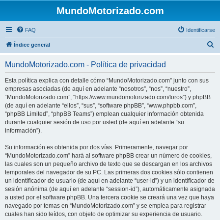
MundoMotorizado.com
FAQ
Identificarse
B
Índice general
u
MundoMotorizado.com - Política de privacidad
s
c
Esta política explica con detalle cómo “MundoMotorizado.com” junto con sus
empresas asociadas (de aquí en adelante “nosotros”, “nos”, “nuestro”,
a
“MundoMotorizado.com”, “https://www.mundomotorizado.com/foros”) y phpBB
r
(de aquí en adelante “ellos”, “sus”, “software phpBB”, “www.phpbb.com”,
“phpBB Limited”, “phpBB Teams”) emplean cualquier información obtenida
durante cualquier sesión de uso por usted (de aquí en adelante “su
información”).
Su información es obtenida por dos vías. Primeramente, navegar por
“MundoMotorizado.com” hará al software phpBB crear un número de cookies,
las cuales son un pequeño archivo de texto que se descargan en los archivos
temporales del navegador de su PC. Las primeras dos cookies sólo contienen
un identificador de usuario (de aquí en adelante “user-id”) y un identificador de
sesión anónima (de aquí en adelante “session-id”), automáticamente asignada
a usted por el software phpBB. Una tercera cookie se creará una vez que haya
navegado por temas en “MundoMotorizado.com” y se emplea para registrar
cuales han sido leídos, con objeto de optimizar su experiencia de usuario.