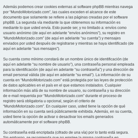
Además podemos crear cookies externas al software phpBB mientras navega
por “MundoMotorizado.com”, las cuales exceden el alcance de este
documento que solamente se refiere a las páginas creadas por el software
phpBB. La segunda vía mediante la que obtenemos su información es
mediante lo que usted envía. Esto puede ser, y no limitado a: envíos como
usuario anónimo (de aquí en adelante “envíos anónimos”), su registro en
“MundoMotorizado.com” (de aquí en adelante “su cuenta”) y mensajes
enviados por usted después de registrarse y mientras se haya identificado (de
aquí en adelante “sus mensajes”).
Su cuenta como mínimo constará de un nombre único de identificación (de
aquí en adelante “su nombre de usuario”), una contraseña personal empleada
para la identificación (de aquí en adelante “su contraseña”) y una dirección de
email personal válida (de aquí en adelante “su email”). La información de su
cuenta en “MundoMotorizado.com” está protegida por las leyes de protección
de datos aplicables en el país en el que estamos instalados. Cualquier
información más allá de su nombre de usuario, su contraseña y su dirección
de e-mail requerida por “MundoMotorizado.com” durante el proceso de
registro será obligatoria u opcional, según el criterio de
“MundoMotorizado.com”. En cualquier caso, usted tiene la opción de qué
información en su cuenta será públicamente exhibida. Además, en su cuenta,
usted tiene la opción de activar o desactivar los emails generados
automáticamente por el software phpBB.
Su contraseña está encriptada (cifrado de una vía) por lo tanto está segura.
Sin embargo, se recomienda que no emplee la misma contraseña en