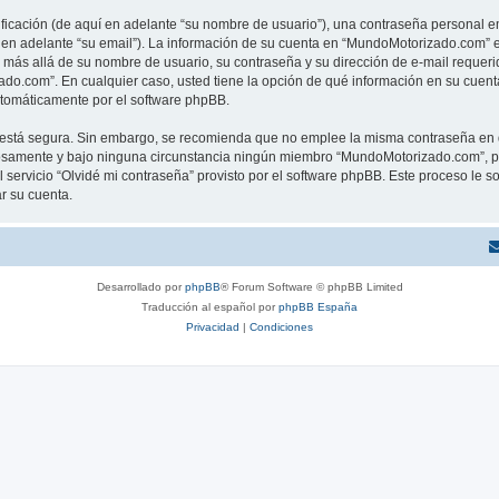
cación (de aquí en adelante “su nombre de usuario”), una contraseña personal em
í en adelante “su email”). La información de su cuenta en “MundoMotorizado.com” es
n más allá de su nombre de usuario, su contraseña y su dirección de e-mail reque
izado.com”. En cualquier caso, usted tiene la opción de qué información en su cue
automáticamente por el software phpBB.
to está segura. Sin embargo, se recomienda que no emplee la misma contraseña en 
samente y bajo ninguna circunstancia ningún miembro “MundoMotorizado.com”, php
 servicio “Olvidé mi contraseña” provisto por el software phpBB. Este proceso le so
r su cuenta.
Desarrollado por
phpBB
® Forum Software © phpBB Limited
Traducción al español por
phpBB España
Privacidad
|
Condiciones