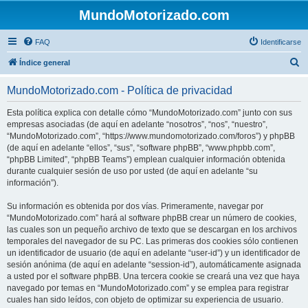
MundoMotorizado.com
FAQ
Identificarse
B
Índice general
u
MundoMotorizado.com - Política de privacidad
s
c
Esta política explica con detalle cómo “MundoMotorizado.com” junto con sus
empresas asociadas (de aquí en adelante “nosotros”, “nos”, “nuestro”,
a
“MundoMotorizado.com”, “https://www.mundomotorizado.com/foros”) y phpBB
r
(de aquí en adelante “ellos”, “sus”, “software phpBB”, “www.phpbb.com”,
“phpBB Limited”, “phpBB Teams”) emplean cualquier información obtenida
durante cualquier sesión de uso por usted (de aquí en adelante “su
información”).
Su información es obtenida por dos vías. Primeramente, navegar por
“MundoMotorizado.com” hará al software phpBB crear un número de cookies,
las cuales son un pequeño archivo de texto que se descargan en los archivos
temporales del navegador de su PC. Las primeras dos cookies sólo contienen
un identificador de usuario (de aquí en adelante “user-id”) y un identificador de
sesión anónima (de aquí en adelante “session-id”), automáticamente asignada
a usted por el software phpBB. Una tercera cookie se creará una vez que haya
navegado por temas en “MundoMotorizado.com” y se emplea para registrar
cuales han sido leídos, con objeto de optimizar su experiencia de usuario.