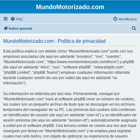
MundoMotorizado.com
FAQ
Identificarse
B
Índice general
u
MundoMotorizado.com - Política de privacidad
s
c
Esta política explica con detalle cómo “MundoMotorizado.com” junto con sus
empresas asociadas (de aquí en adelante “nosotros”, “nos”, “nuestro”,
a
“MundoMotorizado.com”, “https://www.mundomotorizado.com/foros”) y phpBB
r
(de aquí en adelante “ellos”, “sus”, “software phpBB”, “www.phpbb.com”,
“phpBB Limited”, “phpBB Teams”) emplean cualquier información obtenida
durante cualquier sesión de uso por usted (de aquí en adelante “su
información”).
Su información es obtenida por dos vías. Primeramente, navegar por
“MundoMotorizado.com” hará al software phpBB crear un número de cookies,
las cuales son un pequeño archivo de texto que se descargan en los archivos
temporales del navegador de su PC. Las primeras dos cookies sólo contienen
un identificador de usuario (de aquí en adelante “user-id”) y un identificador de
sesión anónima (de aquí en adelante “session-id”), automáticamente asignada
a usted por el software phpBB. Una tercera cookie se creará una vez que haya
navegado por temas en “MundoMotorizado.com” y se emplea para registrar
cuales han sido leídos, con objeto de optimizar su experiencia de usuario.