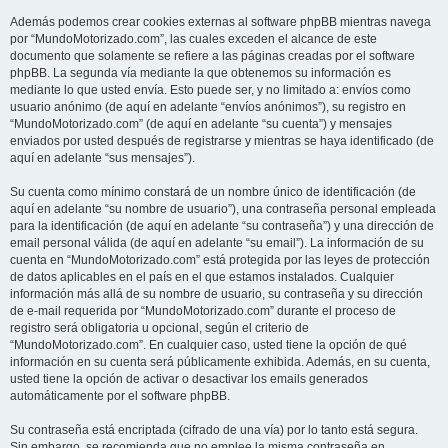
Además podemos crear cookies externas al software phpBB mientras navega
por “MundoMotorizado.com”, las cuales exceden el alcance de este
documento que solamente se refiere a las páginas creadas por el software
phpBB. La segunda vía mediante la que obtenemos su información es
mediante lo que usted envía. Esto puede ser, y no limitado a: envíos como
usuario anónimo (de aquí en adelante “envíos anónimos”), su registro en
“MundoMotorizado.com” (de aquí en adelante “su cuenta”) y mensajes
enviados por usted después de registrarse y mientras se haya identificado (de
aquí en adelante “sus mensajes”).
Su cuenta como mínimo constará de un nombre único de identificación (de
aquí en adelante “su nombre de usuario”), una contraseña personal empleada
para la identificación (de aquí en adelante “su contraseña”) y una dirección de
email personal válida (de aquí en adelante “su email”). La información de su
cuenta en “MundoMotorizado.com” está protegida por las leyes de protección
de datos aplicables en el país en el que estamos instalados. Cualquier
información más allá de su nombre de usuario, su contraseña y su dirección
de e-mail requerida por “MundoMotorizado.com” durante el proceso de
registro será obligatoria u opcional, según el criterio de
“MundoMotorizado.com”. En cualquier caso, usted tiene la opción de qué
información en su cuenta será públicamente exhibida. Además, en su cuenta,
usted tiene la opción de activar o desactivar los emails generados
automáticamente por el software phpBB.
Su contraseña está encriptada (cifrado de una vía) por lo tanto está segura.
Sin embargo, se recomienda que no emplee la misma contraseña en