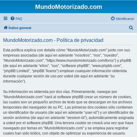
MundoMotorizado.com
FAQ
Identificarse
B
Índice general
u
MundoMotorizado.com - Política de privacidad
s
c
Esta política explica con detalle cómo “MundoMotorizado.com” junto con sus
empresas asociadas (de aquí en adelante “nosotros”, “nos”, “nuestro”,
a
“MundoMotorizado.com”, “https://www.mundomotorizado.com/foros”) y phpBB
r
(de aquí en adelante “ellos”, “sus”, “software phpBB”, “www.phpbb.com”,
“phpBB Limited”, “phpBB Teams”) emplean cualquier información obtenida
durante cualquier sesión de uso por usted (de aquí en adelante “su
información”).
Su información es obtenida por dos vías. Primeramente, navegar por
“MundoMotorizado.com” hará al software phpBB crear un número de cookies,
las cuales son un pequeño archivo de texto que se descargan en los archivos
temporales del navegador de su PC. Las primeras dos cookies sólo contienen
un identificador de usuario (de aquí en adelante “user-id”) y un identificador de
sesión anónima (de aquí en adelante “session-id”), automáticamente asignada
a usted por el software phpBB. Una tercera cookie se creará una vez que haya
navegado por temas en “MundoMotorizado.com” y se emplea para registrar
cuales han sido leídos, con objeto de optimizar su experiencia de usuario.