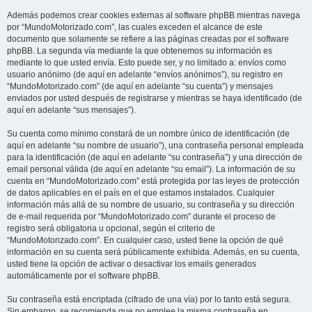
Además podemos crear cookies externas al software phpBB mientras navega
por “MundoMotorizado.com”, las cuales exceden el alcance de este
documento que solamente se refiere a las páginas creadas por el software
phpBB. La segunda vía mediante la que obtenemos su información es
mediante lo que usted envía. Esto puede ser, y no limitado a: envíos como
usuario anónimo (de aquí en adelante “envíos anónimos”), su registro en
“MundoMotorizado.com” (de aquí en adelante “su cuenta”) y mensajes
enviados por usted después de registrarse y mientras se haya identificado (de
aquí en adelante “sus mensajes”).
Su cuenta como mínimo constará de un nombre único de identificación (de
aquí en adelante “su nombre de usuario”), una contraseña personal empleada
para la identificación (de aquí en adelante “su contraseña”) y una dirección de
email personal válida (de aquí en adelante “su email”). La información de su
cuenta en “MundoMotorizado.com” está protegida por las leyes de protección
de datos aplicables en el país en el que estamos instalados. Cualquier
información más allá de su nombre de usuario, su contraseña y su dirección
de e-mail requerida por “MundoMotorizado.com” durante el proceso de
registro será obligatoria u opcional, según el criterio de
“MundoMotorizado.com”. En cualquier caso, usted tiene la opción de qué
información en su cuenta será públicamente exhibida. Además, en su cuenta,
usted tiene la opción de activar o desactivar los emails generados
automáticamente por el software phpBB.
Su contraseña está encriptada (cifrado de una vía) por lo tanto está segura.
Sin embargo, se recomienda que no emplee la misma contraseña en