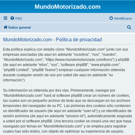
MundoMotorizado.com
FAQ
Identificarse
B
Índice general
u
MundoMotorizado.com - Política de privacidad
s
c
Esta política explica con detalle cómo “MundoMotorizado.com” junto con sus
empresas asociadas (de aquí en adelante “nosotros”, “nos”, “nuestro”,
a
“MundoMotorizado.com”, “https://www.mundomotorizado.com/foros”) y phpBB
r
(de aquí en adelante “ellos”, “sus”, “software phpBB”, “www.phpbb.com”,
“phpBB Limited”, “phpBB Teams”) emplean cualquier información obtenida
durante cualquier sesión de uso por usted (de aquí en adelante “su
información”).
Su información es obtenida por dos vías. Primeramente, navegar por
“MundoMotorizado.com” hará al software phpBB crear un número de cookies,
las cuales son un pequeño archivo de texto que se descargan en los archivos
temporales del navegador de su PC. Las primeras dos cookies sólo contienen
un identificador de usuario (de aquí en adelante “user-id”) y un identificador de
sesión anónima (de aquí en adelante “session-id”), automáticamente asignada
a usted por el software phpBB. Una tercera cookie se creará una vez que haya
navegado por temas en “MundoMotorizado.com” y se emplea para registrar
cuales han sido leídos, con objeto de optimizar su experiencia de usuario.