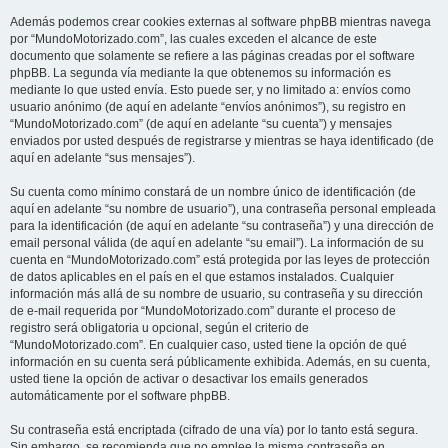
Además podemos crear cookies externas al software phpBB mientras navega
por “MundoMotorizado.com”, las cuales exceden el alcance de este
documento que solamente se refiere a las páginas creadas por el software
phpBB. La segunda vía mediante la que obtenemos su información es
mediante lo que usted envía. Esto puede ser, y no limitado a: envíos como
usuario anónimo (de aquí en adelante “envíos anónimos”), su registro en
“MundoMotorizado.com” (de aquí en adelante “su cuenta”) y mensajes
enviados por usted después de registrarse y mientras se haya identificado (de
aquí en adelante “sus mensajes”).
Su cuenta como mínimo constará de un nombre único de identificación (de
aquí en adelante “su nombre de usuario”), una contraseña personal empleada
para la identificación (de aquí en adelante “su contraseña”) y una dirección de
email personal válida (de aquí en adelante “su email”). La información de su
cuenta en “MundoMotorizado.com” está protegida por las leyes de protección
de datos aplicables en el país en el que estamos instalados. Cualquier
información más allá de su nombre de usuario, su contraseña y su dirección
de e-mail requerida por “MundoMotorizado.com” durante el proceso de
registro será obligatoria u opcional, según el criterio de
“MundoMotorizado.com”. En cualquier caso, usted tiene la opción de qué
información en su cuenta será públicamente exhibida. Además, en su cuenta,
usted tiene la opción de activar o desactivar los emails generados
automáticamente por el software phpBB.
Su contraseña está encriptada (cifrado de una vía) por lo tanto está segura.
Sin embargo, se recomienda que no emplee la misma contraseña en