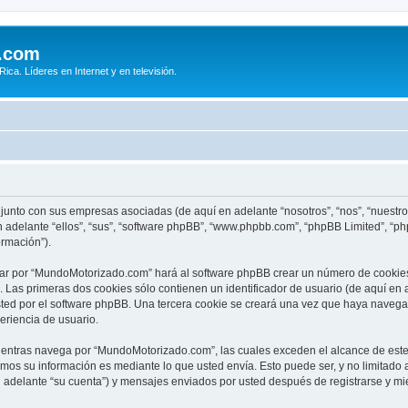
.com
ca. Líderes en Internet y en televisión.
junto con sus empresas asociadas (de aquí en adelante “nosotros”, “nos”, “nuest
 adelante “ellos”, “sus”, “software phpBB”, “www.phpbb.com”, “phpBB Limited”, “
ormación”).
ar por “MundoMotorizado.com” hará al software phpBB crear un número de cookies
Las primeras dos cookies sólo contienen un identificador de usuario (de aquí en a
usted por el software phpBB. Una tercera cookie se creará una vez que haya nav
periencia de usuario.
ntras navega por “MundoMotorizado.com”, las cuales exceden el alcance de este
mos su información es mediante lo que usted envía. Esto puede ser, y no limitado
adelante “su cuenta”) y mensajes enviados por usted después de registrarse y mie