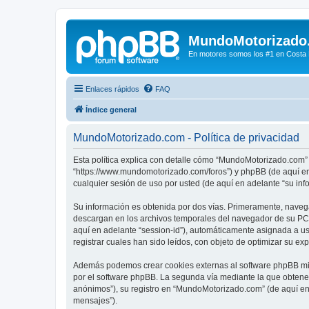
MundoMotorizado
En motores somos los #1 en Costa Ri
Enlaces rápidos
FAQ
Índice general
MundoMotorizado.com - Política de privacidad
Esta política explica con detalle cómo “MundoMotorizado.com” 
“https://www.mundomotorizado.com/foros”) y phpBB (de aquí en
cualquier sesión de uso por usted (de aquí en adelante “su inf
Su información es obtenida por dos vías. Primeramente, naveg
descargan en los archivos temporales del navegador de su PC. 
aquí en adelante “session-id”), automáticamente asignada a 
registrar cuales han sido leídos, con objeto de optimizar su ex
Además podemos crear cookies externas al software phpBB mie
por el software phpBB. La segunda vía mediante la que obtene
anónimos”), su registro en “MundoMotorizado.com” (de aquí en 
mensajes”).