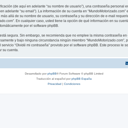
cación (de aquí en adelante “su nombre de usuario”), una contraseña personal em
í en adelante “su email”). La información de su cuenta en “MundoMotorizado.com” es
n más allá de su nombre de usuario, su contraseña y su dirección de e-mail reque
izado.com”. En cualquier caso, usted tiene la opción de qué información en su cue
automáticamente por el software phpBB.
to está segura. Sin embargo, se recomienda que no emplee la misma contraseña en 
samente y bajo ninguna circunstancia ningún miembro “MundoMotorizado.com”, php
 servicio “Olvidé mi contraseña” provisto por el software phpBB. Este proceso le so
r su cuenta.
Desarrollado por
phpBB
® Forum Software © phpBB Limited
Traducción al español por
phpBB España
Privacidad
|
Condiciones