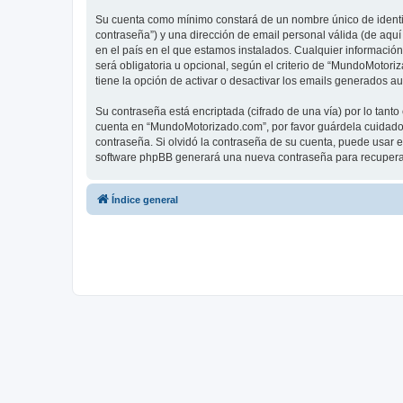
Su cuenta como mínimo constará de un nombre único de identifi
contraseña”) y una dirección de email personal válida (de aqu
en el país en el que estamos instalados. Cualquier informació
será obligatoria u opcional, según el criterio de “MundoMotor
tiene la opción de activar o desactivar los emails generados 
Su contraseña está encriptada (cifrado de una vía) por lo tan
cuenta en “MundoMotorizado.com”, por favor guárdela cuidado
contraseña. Si olvidó la contraseña de su cuenta, puede usar el
software phpBB generará una nueva contraseña para recupera
Índice general