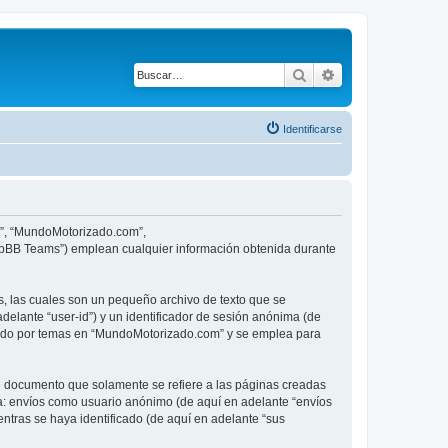
Buscar
Búsqueda avanza
Identificarse
ro”, “MundoMotorizado.com”,
phpBB Teams”) emplean cualquier información obtenida durante
, las cuales son un pequeño archivo de texto que se
delante “user-id”) y un identificador de sesión anónima (de
egado por temas en “MundoMotorizado.com” y se emplea para
 documento que solamente se refiere a las páginas creadas
 a: envíos como usuario anónimo (de aquí en adelante “envíos
ntras se haya identificado (de aquí en adelante “sus