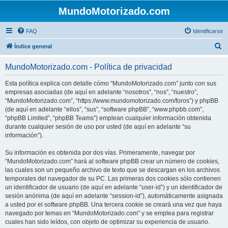
MundoMotorizado.com
FAQ
Identificarse
B
Índice general
u
MundoMotorizado.com - Política de privacidad
s
c
Esta política explica con detalle cómo “MundoMotorizado.com” junto con sus
empresas asociadas (de aquí en adelante “nosotros”, “nos”, “nuestro”,
a
“MundoMotorizado.com”, “https://www.mundomotorizado.com/foros”) y phpBB
r
(de aquí en adelante “ellos”, “sus”, “software phpBB”, “www.phpbb.com”,
“phpBB Limited”, “phpBB Teams”) emplean cualquier información obtenida
durante cualquier sesión de uso por usted (de aquí en adelante “su
información”).
Su información es obtenida por dos vías. Primeramente, navegar por
“MundoMotorizado.com” hará al software phpBB crear un número de cookies,
las cuales son un pequeño archivo de texto que se descargan en los archivos
temporales del navegador de su PC. Las primeras dos cookies sólo contienen
un identificador de usuario (de aquí en adelante “user-id”) y un identificador de
sesión anónima (de aquí en adelante “session-id”), automáticamente asignada
a usted por el software phpBB. Una tercera cookie se creará una vez que haya
navegado por temas en “MundoMotorizado.com” y se emplea para registrar
cuales han sido leídos, con objeto de optimizar su experiencia de usuario.