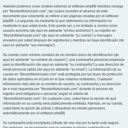
Además podemos crear cookies externas al software phpBB mientras navega
por “MundoMotorizado.com”, las cuales exceden el alcance de este
documento que solamente se refiere a las páginas creadas por el software
phpBB. La segunda vía mediante la que obtenemos su información es
mediante lo que usted envía. Esto puede ser, y no limitado a: envíos como
usuario anónimo (de aquí en adelante “envíos anónimos”), su registro en
“MundoMotorizado.com” (de aquí en adelante “su cuenta”) y mensajes
enviados por usted después de registrarse y mientras se haya identificado (de
aquí en adelante “sus mensajes”).
Su cuenta como mínimo constará de un nombre único de identificación (de
aquí en adelante “su nombre de usuario”), una contraseña personal empleada
para la identificación (de aquí en adelante “su contraseña”) y una dirección de
email personal válida (de aquí en adelante “su email”). La información de su
cuenta en “MundoMotorizado.com” está protegida por las leyes de protección
de datos aplicables en el país en el que estamos instalados. Cualquier
información más allá de su nombre de usuario, su contraseña y su dirección
de e-mail requerida por “MundoMotorizado.com” durante el proceso de
registro será obligatoria u opcional, según el criterio de
“MundoMotorizado.com”. En cualquier caso, usted tiene la opción de qué
información en su cuenta será públicamente exhibida. Además, en su cuenta,
usted tiene la opción de activar o desactivar los emails generados
automáticamente por el software phpBB.
Su contraseña está encriptada (cifrado de una vía) por lo tanto está segura.
Sin embargo, se recomienda que no emplee la misma contraseña en