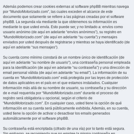
Además podemos crear cookies externas al software phpBB mientras navega
por “MundoMotorizado.com”, las cuales exceden el alcance de este
documento que solamente se refiere a las páginas creadas por el software
phpBB. La segunda vía mediante la que obtenemos su información es
mediante lo que usted envía. Esto puede ser, y no limitado a: envíos como
usuario anónimo (de aquí en adelante “envíos anónimos”), su registro en
“MundoMotorizado.com” (de aquí en adelante “su cuenta”) y mensajes
enviados por usted después de registrarse y mientras se haya identificado (de
aquí en adelante “sus mensajes”).
Su cuenta como mínimo constará de un nombre único de identificación (de
aquí en adelante “su nombre de usuario”), una contraseña personal empleada
para la identificación (de aquí en adelante “su contraseña”) y una dirección de
email personal válida (de aquí en adelante “su email”). La información de su
cuenta en “MundoMotorizado.com” está protegida por las leyes de protección
de datos aplicables en el país en el que estamos instalados. Cualquier
información más allá de su nombre de usuario, su contraseña y su dirección
de e-mail requerida por “MundoMotorizado.com” durante el proceso de
registro será obligatoria u opcional, según el criterio de
“MundoMotorizado.com”. En cualquier caso, usted tiene la opción de qué
información en su cuenta será públicamente exhibida. Además, en su cuenta,
usted tiene la opción de activar o desactivar los emails generados
automáticamente por el software phpBB.
Su contraseña está encriptada (cifrado de una vía) por lo tanto está segura.
Sin embargo, se recomienda que no emplee la misma contraseña en