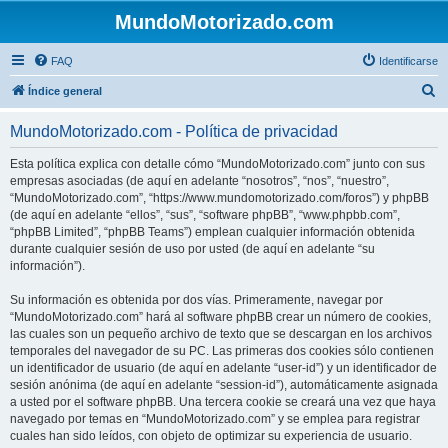
MundoMotorizado.com
FAQ
Identificarse
B
Índice general
u
MundoMotorizado.com - Política de privacidad
s
c
Esta política explica con detalle cómo “MundoMotorizado.com” junto con sus
empresas asociadas (de aquí en adelante “nosotros”, “nos”, “nuestro”,
a
“MundoMotorizado.com”, “https://www.mundomotorizado.com/foros”) y phpBB
r
(de aquí en adelante “ellos”, “sus”, “software phpBB”, “www.phpbb.com”,
“phpBB Limited”, “phpBB Teams”) emplean cualquier información obtenida
durante cualquier sesión de uso por usted (de aquí en adelante “su
información”).
Su información es obtenida por dos vías. Primeramente, navegar por
“MundoMotorizado.com” hará al software phpBB crear un número de cookies,
las cuales son un pequeño archivo de texto que se descargan en los archivos
temporales del navegador de su PC. Las primeras dos cookies sólo contienen
un identificador de usuario (de aquí en adelante “user-id”) y un identificador de
sesión anónima (de aquí en adelante “session-id”), automáticamente asignada
a usted por el software phpBB. Una tercera cookie se creará una vez que haya
navegado por temas en “MundoMotorizado.com” y se emplea para registrar
cuales han sido leídos, con objeto de optimizar su experiencia de usuario.