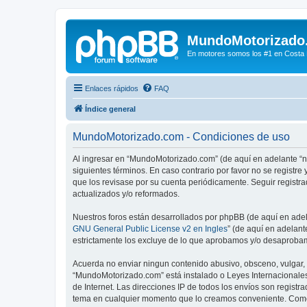
MundoMotorizado
En motores somos los #1 en Costa Ri
Enlaces rápidos
FAQ
Índice general
MundoMotorizado.com - Condiciones de uso
Al ingresar en “MundoMotorizado.com” (de aquí en adelante “n
siguientes términos. En caso contrario por favor no se regist
que los revisase por su cuenta periódicamente. Seguir regist
actualizados y/o reformados.
Nuestros foros están desarrollados por phpBB (de aquí en adela
GNU General Public License v2 en Ingles
” (de aquí en adelan
estrictamente los excluye de lo que aprobamos y/o desaprobam
Acuerda no enviar ningun contenido abusivo, obsceno, vulgar, d
“MundoMotorizado.com” está instalado o Leyes Internacionales
de Internet. Las direcciones IP de todos los envíos son regist
tema en cualquier momento que lo creamos conveniente. Como