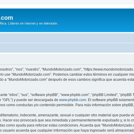
.com
ca. Líderes en Internet y en televisión.
osotros”, “nos”, “nuestro”, “MundoMotorizado.com”, “https://www.mundomotorizado.
re y/o use “MundoMotorizado.com”. Podemos cambiar estos términos en cualquier mo
rado a “MundoMotorizado.com” después de esos cambios significa que acuerda esta
nte “ellos”, “sus”, “software phpBB”, “www.phpbb.com”, “phpBB Limited”, “phpBB Te
te “GPL”) y puede ser descargada de
www.phpbb.com
. El software phpBB solamente
os como conductas y/o contenido permisible. Para más información sobre phpBB, p
ifamatorio, indecente, amenazante, sexual o cualquier otro material que pueda vio
. Hacer eso provocará que sea inmediata y permanentemente expulsado y, si lo cr
radas como ayuda para reforzar estas condiciones. Acuerda que “MundoMotorizado.co
 usuario acuerda que cualquier información que haya ingresado será almacenada