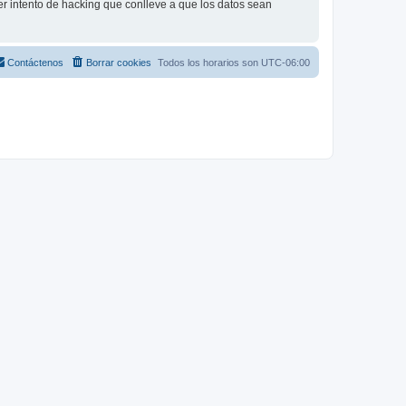
r intento de hacking que conlleve a que los datos sean
Contáctenos
Borrar cookies
Todos los horarios son
UTC-06:00