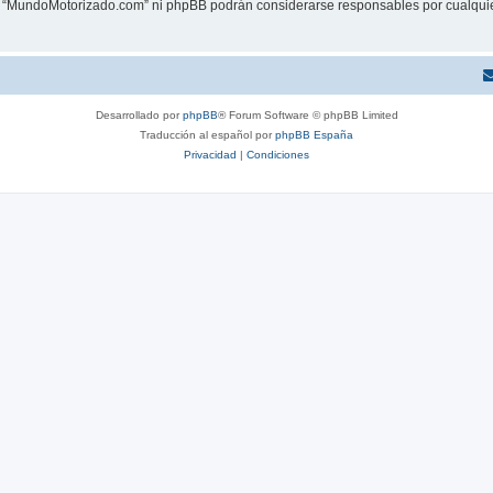
ni “MundoMotorizado.com” ni phpBB podrán considerarse responsables por cualquie
Desarrollado por
phpBB
® Forum Software © phpBB Limited
Traducción al español por
phpBB España
Privacidad
|
Condiciones