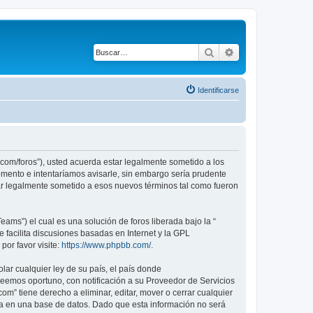
Buscar
Búsqueda avanza
Identificarse
com/foros”), usted acuerda estar legalmente sometido a los
mento e intentaríamos avisarle, sin embargo sería prudente
r legalmente sometido a esos nuevos términos tal como fueron
ams”) el cual es una solución de foros liberada bajo la “
 facilita discusiones basadas en Internet y la GPL
or favor visite:
https://www.phpbb.com/
.
lar cualquier ley de su país, el país donde
eemos oportuno, con notificación a su Proveedor de Servicios
m” tiene derecho a eliminar, editar, mover o cerrar cualquier
 en una base de datos. Dado que esta información no será