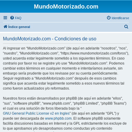
MundoMotorizado.com
FAQ
Identificarse
B
Índice general
u
MundoMotorizado.com - Condiciones de uso
s
c
Al ingresar en “MundoMotorizado.com” (de aquí en adelante “nosotros”, “nos”,
“nuestro”, “MundoMotorizado.com”, “https://www.mundomotorizado.com/foros”),
a
usted acuerda estar legalmente sometido a los siguientes términos. En caso
r
contrario por favor no se registre y/o use “MundoMotorizado.com”. Podemos
cambiar estos términos en cualquier momento e intentaríamos avisarle, sin
embargo sería prudente que los revisase por su cuenta periódicamente.
Seguir registrado a “MundoMotorizado.com” después de esos cambios
significa que acuerda estar legalmente sometido a esos nuevos términos tal
como fueron actualizados y/o reformados.
Nuestros foros están desarrollados por phpBB (de aquí en adelante “ellos”,
“sus”, “software phpBB”, “www.phpbb.com”, “phpBB Limited”, “phpBB Teams”)
el cual es una solución de foros liberada bajo la “
GNU General Public License v2 en Ingles
” (de aquí en adelante “GPL”) y
puede ser descargada de
www.phpbb.com
. El software phpBB solamente
facilita discusiones basadas en Internet y la GPL estrictamente los excluye de
lo que aprobamos y/o desaprobamos como conductas y/o contenido