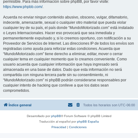
permisible. Para más información sobre phpBB, por favor visite:
https://www.phpbb.com/
.
Acuerda no enviar ningun contenido abusivo, obsceno, vulgar, difamatorio,
indecente, amenazante, sexual o cualquier otro material que pueda violar
cualquier ley de su país, el país donde “MundoMotorizado.com” está instalado
o Leyes Internacionales. Hacer eso provocará que sea inmediata y
permanentemente expulsado y, si lo creemos oportuno, con notificación a su
Proveedor de Servicios de Internet. Las direcciones IP de todos los envíos son
registradas como ayuda para reforzar estas condiciones. Acuerda que
“MundoMotorizado.com” tiene derecho a eliminar, editar, mover o cerrar
cualquier tema en cualquier momento que lo creamos conveniente. Como
usuario acuerda que cualquier información que haya ingresado será
almacenada en una base de datos. Dado que esta información no será
compartida con ninguna tercera parte sin su consentimiento, ni
“MundoMotorizado.com” ni phpBB podrán considerarse responsables por
cualquier intento de hacking que conlleve a que los datos sean
comprometidos.
Índice general
Todos los horarios son
UTC-06:00
Desarrollado por
phpBB
® Forum Software © phpBB Limited
Traducción al español por
phpBB España
Privacidad
|
Condiciones