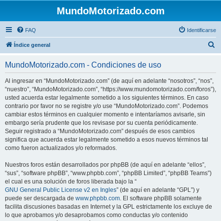
MundoMotorizado.com
FAQ
Identificarse
B
Índice general
u
MundoMotorizado.com - Condiciones de uso
s
c
Al ingresar en “MundoMotorizado.com” (de aquí en adelante “nosotros”, “nos”,
“nuestro”, “MundoMotorizado.com”, “https://www.mundomotorizado.com/foros”),
a
usted acuerda estar legalmente sometido a los siguientes términos. En caso
r
contrario por favor no se registre y/o use “MundoMotorizado.com”. Podemos
cambiar estos términos en cualquier momento e intentaríamos avisarle, sin
embargo sería prudente que los revisase por su cuenta periódicamente.
Seguir registrado a “MundoMotorizado.com” después de esos cambios
significa que acuerda estar legalmente sometido a esos nuevos términos tal
como fueron actualizados y/o reformados.
Nuestros foros están desarrollados por phpBB (de aquí en adelante “ellos”,
“sus”, “software phpBB”, “www.phpbb.com”, “phpBB Limited”, “phpBB Teams”)
el cual es una solución de foros liberada bajo la “
GNU General Public License v2 en Ingles
” (de aquí en adelante “GPL”) y
puede ser descargada de
www.phpbb.com
. El software phpBB solamente
facilita discusiones basadas en Internet y la GPL estrictamente los excluye de
lo que aprobamos y/o desaprobamos como conductas y/o contenido