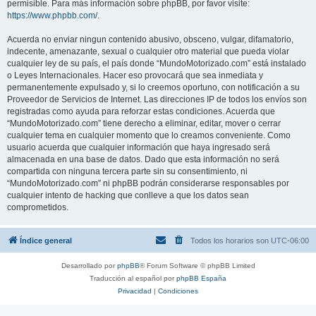
permisible. Para más información sobre phpBB, por favor visite:
https://www.phpbb.com/
.
Acuerda no enviar ningun contenido abusivo, obsceno, vulgar, difamatorio,
indecente, amenazante, sexual o cualquier otro material que pueda violar
cualquier ley de su país, el país donde “MundoMotorizado.com” está instalado
o Leyes Internacionales. Hacer eso provocará que sea inmediata y
permanentemente expulsado y, si lo creemos oportuno, con notificación a su
Proveedor de Servicios de Internet. Las direcciones IP de todos los envíos son
registradas como ayuda para reforzar estas condiciones. Acuerda que
“MundoMotorizado.com” tiene derecho a eliminar, editar, mover o cerrar
cualquier tema en cualquier momento que lo creamos conveniente. Como
usuario acuerda que cualquier información que haya ingresado será
almacenada en una base de datos. Dado que esta información no será
compartida con ninguna tercera parte sin su consentimiento, ni
“MundoMotorizado.com” ni phpBB podrán considerarse responsables por
cualquier intento de hacking que conlleve a que los datos sean
comprometidos.
Índice general
Todos los horarios son
UTC-06:00
Desarrollado por
phpBB
® Forum Software © phpBB Limited
Traducción al español por
phpBB España
Privacidad
|
Condiciones